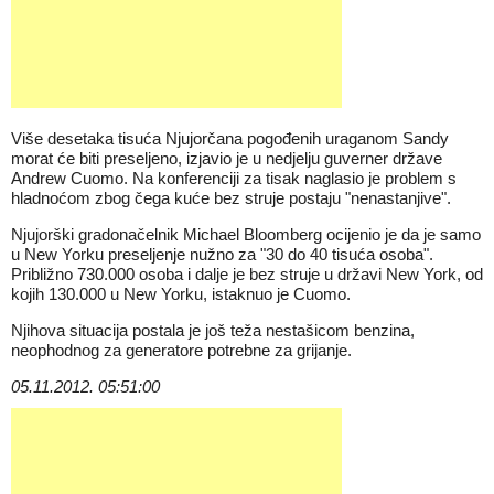
Više desetaka tisuća Njujorčana pogođenih uraganom Sandy
morat će biti preseljeno, izjavio je u nedjelju guverner države
Andrew Cuomo. Na konferenciji za tisak naglasio je problem s
hladnoćom zbog čega kuće bez struje postaju "nenastanjive".
Njujorški gradonačelnik Michael Bloomberg ocijenio je da je samo
u New Yorku preseljenje nužno za "30 do 40 tisuća osoba".
Približno 730.000 osoba i dalje je bez struje u državi New York, od
kojih 130.000 u New Yorku, istaknuo je Cuomo.
Njihova situacija postala je još teža nestašicom benzina,
neophodnog za generatore potrebne za grijanje.
05.11.2012. 05:51:00