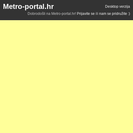
Metro-portal.hr
Desktop verzija
Dobrodošli na Metro-portal.hr!
Prijavite se
ili
nam se pridružite :)