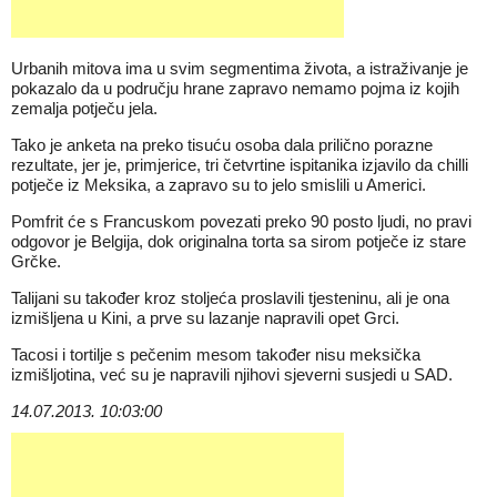
Urbanih mitova ima u svim segmentima života, a istraživanje je
pokazalo da u području hrane zapravo nemamo pojma iz kojih
zemalja potječu jela.
Tako je anketa na preko tisuću osoba dala prilično porazne
rezultate, jer je, primjerice, tri četvrtine ispitanika izjavilo da chilli
potječe iz Meksika, a zapravo su to jelo smislili u Americi.
Pomfrit će s Francuskom povezati preko 90 posto ljudi, no pravi
odgovor je Belgija, dok originalna torta sa sirom potječe iz stare
Grčke.
Talijani su također kroz stoljeća proslavili tjesteninu, ali je ona
izmišljena u Kini, a prve su lazanje napravili opet Grci.
Tacosi i tortilje s pečenim mesom također nisu meksička
izmišljotina, već su je napravili njihovi sjeverni susjedi u SAD.
14.07.2013. 10:03:00