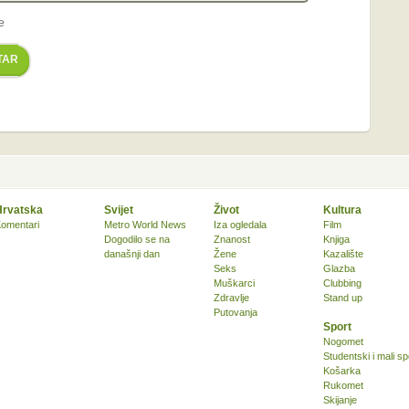
e
TAR
Hrvatska
Svijet
Život
Kultura
omentari
Metro World News
Iza ogledala
Film
Dogodilo se na
Znanost
Knjiga
današnji dan
Žene
Kazalište
Seks
Glazba
Muškarci
Clubbing
Zdravlje
Stand up
Putovanja
Sport
Nogomet
Studentski i mali sp
Košarka
Rukomet
Skijanje