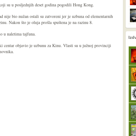
koji su u posljednjih deset godina pogodili Hong Kong.
rad nije bio nužan ostali su zatvoreni jer je uzbuna od elementarnih
inu. Nakon što je oluja prošla spuštena je na razinu 8.
o u naletima tajfuna.
nema prethodne s
sljedeće
Izd
i centar objavio je uzbunu za Kinu. Vlasti su u južnoj provinciji
novnika.