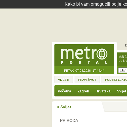
Kako bi vam omogućili bolje kor
D
Vaš š
se kre
PETAK, 07.08.2026.
17:44:44
VIJESTI
PRAVI ŽIVOT
POD REFLEKT
Početna
Zagreb
Hrvatska
Svijet
« Svijet
PRIRODA