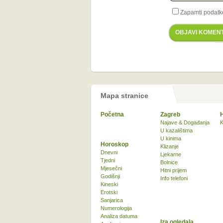
Zapamti podatk
OBJAVI KOMEN
Mapa stranice
Početna
Zagreb
Najave & Događanja
K
U kazalištima
U kinima
Horoskop
Klizanje
Dnevni
Ljekarne
Tjedni
Bolnice
Mjesečni
Hitni prijem
Godišnji
Info telefoni
Kineski
Erotski
Sanjarica
Numerologija
Analiza datuma
Iza ogledala