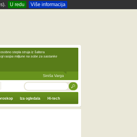
s).
U redu
Više informacija
 osobno stepla struja iz šaltera
koji rasipa milijune na sobe za sastanke
Siniša Varga
TRAŽI
roskop
Iza ogledala
Hi-tech