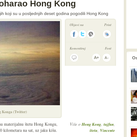
poharao Hong Kong
jih koji su u posljednjih deset godina pogodili Hong Kong
Objavi na
Print
Komentiraj
Font
prethodno
2
Os
 Konga (Twitter)
tnu materijalnu štetu Hong Kongu,
Više o
,
,
Hong Kong
tajfun
0 kilometara na sat, uz jaku kišu.
,
šteta
Vincente