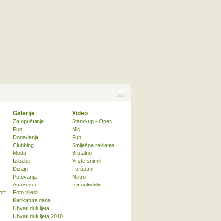
Galerije
Video
Za opuštanje
Stand-up - Open
Fun
Mic
Događanja
Fun
Clubbing
Smiješne reklame
Moda
Brutalno
Izložbe
Vi ste snimili
Dizajn
Foršpani
Putovanja
Metro
Auto-moto
Iza ogledala
ort
Foto vijesti
Karikatura dana
Uhvati duh ljeta
Uhvati duh ljeta 2010