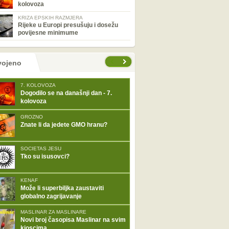
kolovoza
KRIZA EPSKIH RAZMJERA
Rijeke u Europi presušuju i dosežu
povijesne minimume
tranice
vojeno
7. KOLOVOZA
Dogodilo se na današnji dan - 7.
kolovoza
GROZNO
Znate li da jedete GMO hranu?
SOCIETAS JESU
Tko su isusovci?
KENAF
Može li superbiljka zaustaviti
globalno zagrijavanje
MASLINAR ZA MASLINARE
Novi broj časopisa Maslinar na svim
kioscima