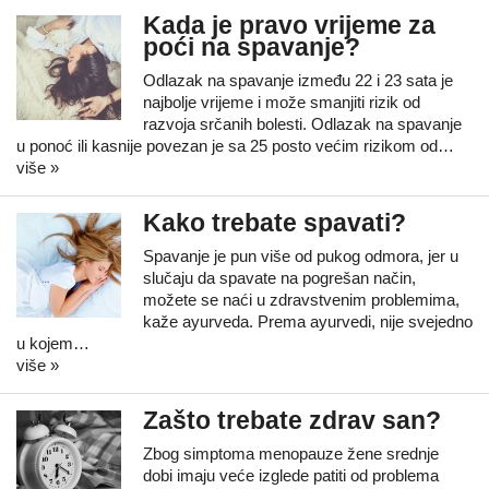
Kada je pravo vrijeme za
poći na spavanje?
Odlazak na spavanje između 22 i 23 sata je
najbolje vrijeme i može smanjiti rizik od
razvoja srčanih bolesti. Odlazak na spavanje
u ponoć ili kasnije povezan je sa 25 posto većim rizikom od…
više »
Kako trebate spavati?
Spavanje je pun više od pukog odmora, jer u
slučaju da spavate na pogrešan način,
možete se naći u zdravstvenim problemima,
kaže ayurveda. Prema ayurvedi, nije svejedno
u kojem…
više »
Zašto trebate zdrav san?
Zbog simptoma menopauze žene srednje
dobi imaju veće izglede patiti od problema