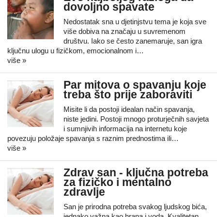
dovoljno spavate
Nedostatak sna u djetinjstvu tema je koja sve
više dobiva na značaju u suvremenom
društvu. Iako se često zanemaruje, san igra
ključnu ulogu u fizičkom, emocionalnom i…
više »
Par mitova o spavanju koje
treba što prije zaboraviti
Misite li da postoji idealan način spavanja,
niste jedini. Postoji mnogo proturječnih savjeta
i sumnjivih informacija na internetu koje
povezuju položaje spavanja s raznim prednostima ili…
više »
Zdrav san - ključna potreba
za fizičko i mentalno
zdravlje
San je prirodna potreba svakog ljudskog bića,
jednako važna kao hrana i voda. Kvalitetan