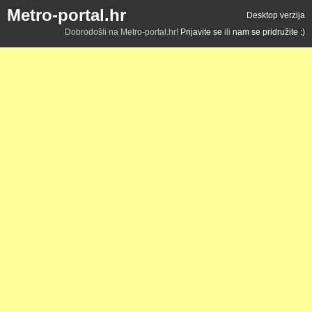
Metro-portal.hr
Desktop verzija
Dobrodošli na Metro-portal.hr!
Prijavite se
ili
nam se pridružite :)