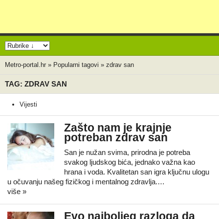
Metro-portal.hr
»
Popularni tagovi
»
zdrav san
TAG: ZDRAV SAN
Vijesti
Zašto nam je krajnje
potreban zdrav san
San je nužan svima, prirodna je potreba
svakog ljudskog bića, jednako važna kao
hrana i voda. Kvalitetan san igra ključnu ulogu
u očuvanju našeg fizičkog i mentalnog zdravlja.…
više »
Evo najboljeg razloga da