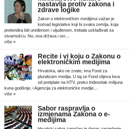
nastavlja protiv zakona i
zdrave logike
Zakon o elektroničkim medijima važan je
komad legislative koji bi svaka zemlja, koja
pretendira biti uređenom i uljuđenom, trebala usklađivati sa
stvarnošću. No, ova država i ovi…
više »
Recite i vi koju o Zakonu o
elektroničkim medijima
Hrvatska, ako ne znate, ima Fond za
pluralizam medija. U taj se Fond slijeva lova
od pretplate na HTV, preko tridesetak milijuna
kuna godišnje, i Agencija za elektroničke medije…
više »
Sabor raspravlja o
izmjenama Zakona o e-
medijima
Hrvatski sabor započeo je danas zasjedanje