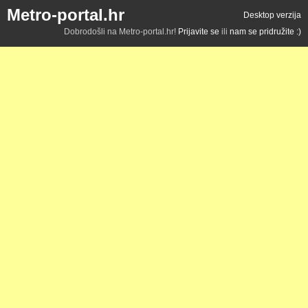
Metro-portal.hr
Desktop verzija
Dobrodošli na Metro-portal.hr!
Prijavite se
ili
nam se pridružite :)