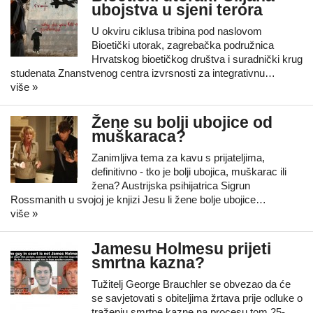
ubojstva u sjeni terora
U okviru ciklusa tribina pod naslovom
Bioetički utorak, zagrebačka podružnica
Hrvatskog bioetičkog društva i suradnički krug
studenata Znanstvenog centra izvrsnosti za integrativnu…
više »
Žene su bolji ubojice od
muškaraca?
Zanimljiva tema za kavu s prijateljima,
definitivno - tko je bolji ubojica, muškarac ili
žena? Austrijska psihijatrica Sigrun
Rossmanith u svojoj je knjizi Jesu li žene bolje ubojice…
više »
Jamesu Holmesu prijeti
smrtna kazna?
Tužitelj George Brauchler se obvezao da će
se savjetovati s obiteljima žrtava prije odluke o
traženju smrtne kazne na procesu tom 25-