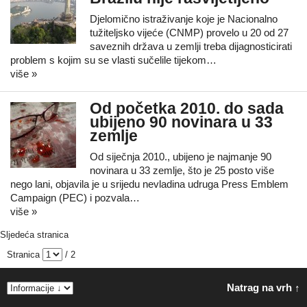
Djelomično istraživanje koje je Nacionalno
tužiteljsko vijeće (CNMP) provelo u 20 od 27
saveznih država u zemlji treba dijagnosticirati
problem s kojim su se vlasti sučelile tijekom…
više »
Od početka 2010. do sada
ubijeno 90 novinara u 33
zemlje
Od siječnja 2010., ubijeno je najmanje 90
novinara u 33 zemlje, što je 25 posto više
nego lani, objavila je u srijedu nevladina udruga Press Emblem
Campaign (PEC) i pozvala…
više »
Sljedeća stranica
Stranica
/ 2
Natrag na vrh ↑