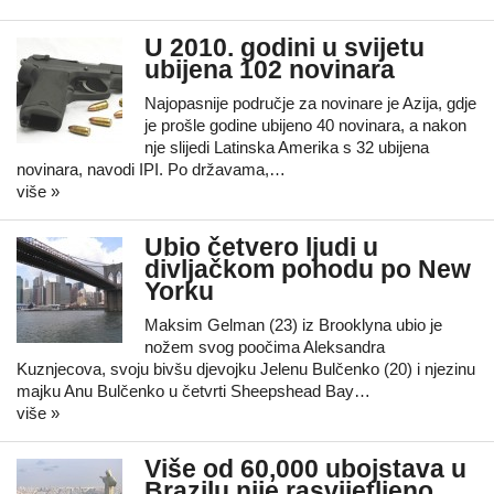
U 2010. godini u svijetu
ubijena 102 novinara
Najopasnije područje za novinare je Azija, gdje
je prošle godine ubijeno 40 novinara, a nakon
nje slijedi Latinska Amerika s 32 ubijena
novinara, navodi IPI. Po državama,…
više »
Ubio četvero ljudi u
divljačkom pohodu po New
Yorku
Maksim Gelman (23) iz Brooklyna ubio je
nožem svog poočima Aleksandra
Kuznjecova, svoju bivšu djevojku Jelenu Bulčenko (20) i njezinu
majku Anu Bulčenko u četvrti Sheepshead Bay…
više »
Više od 60,000 ubojstava u
Brazilu nije rasvijetljeno