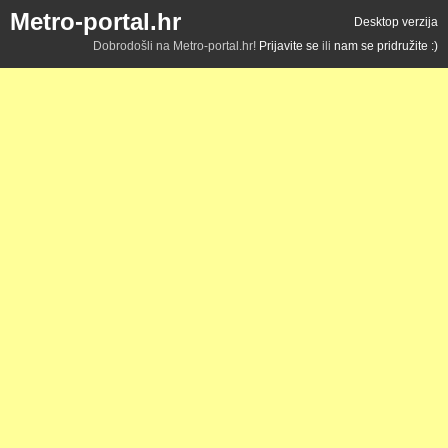
Metro-portal.hr
Desktop verzija
Dobrodošli na Metro-portal.hr!
Prijavite se
ili
nam se pridružite :)