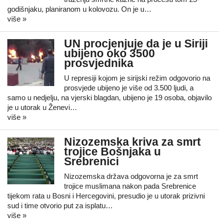
godišnjaku, planiranom u kolovozu. On je u…
više »
UN procjenjuje da je u Siriji
ubijeno oko 3500
prosvjednika
U represiji kojom je sirijski režim odgovorio na
prosvjede ubijeno je više od 3.500 ljudi, a
samo u nedjelju, na vjerski blagdan, ubijeno je 19 osoba, objavilo
je u utorak u Ženevi…
više »
Nizozemska kriva za smrt
trojice Bošnjaka u
Srebrenici
Nizozemska država odgovorna je za smrt
trojice muslimana nakon pada Srebrenice
tijekom rata u Bosni i Hercegovini, presudio je u utorak prizivni
sud i time otvorio put za isplatu…
više »