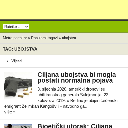
Metro-portal.hr
»
Popularni tagovi
»
ubojstva
TAG: UBOJSTVA
Vijesti
Ciljana ubojstva bi mogla
postati normalna pojava
3. siječnja 2020. američki dronovi su
ubili iranskog generala Sulejmanija. 23.
kolovoza 2019. u Berlinu je ubijen čečenski
emigrant Zelimkan Kangošvili - navodno ga…
više »
Bioetički utorak: Ciljana