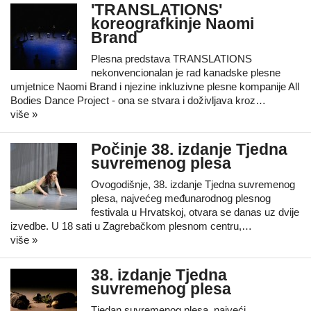
'TRANSLATIONS'
koreografkinje Naomi
Brand
Plesna predstava TRANSLATIONS
nekonvencionalan je rad kanadske plesne
umjetnice Naomi Brand i njezine inkluzivne plesne kompanije All
Bodies Dance Project - ona se stvara i doživljava kroz…
više »
Počinje 38. izdanje Tjedna
suvremenog plesa
Ovogodišnje, 38. izdanje Tjedna suvremenog
plesa, najvećeg međunarodnog plesnog
festivala u Hrvatskoj, otvara se danas uz dvije
izvedbe. U 18 sati u Zagrebačkom plesnom centru,…
više »
38. izdanje Tjedna
suvremenog plesa
Tjedan suvremenog plesa, najveći