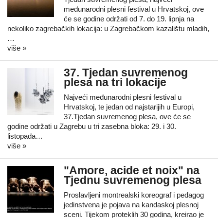
međunarodni plesni festival u Hrvatskoj, ove
će se godine održati od 7. do 19. lipnja na
nekoliko zagrebačkih lokacija: u Zagrebačkom kazalištu mladih,
…
više »
37. Tjedan suvremenog
plesa na tri lokacije
Najveći međunarodni plesni festival u
Hrvatskoj, te jedan od najstarijih u Europi,
37.Tjedan suvremenog plesa, ove će se
godine održati u Zagrebu u tri zasebna bloka: 29. i 30.
listopada…
više »
"Amore, acide et noix" na
Tjednu suvremenog plesa
Proslavljeni montrealski koreograf i pedagog
jedinstvena je pojava na kandaskoj plesnoj
sceni. Tijekom proteklih 30 godina, kreirao je