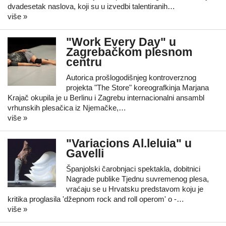
dvadesetak naslova, koji su u izvedbi talentiranih…
više »
"Work Every Day" u
Zagrebačkom plesnom
centru
Autorica prošlogodišnjeg kontroverznog
projekta "The Store" koreografkinja Marjana
Krajač okupila je u Berlinu i Zagrebu internacionalni ansambl
vrhunskih plesačica iz Njemačke,…
više »
"Variacions Al.leluia" u
Gavelli
Španjolski čarobnjaci spektakla, dobitnici
Nagrade publike Tjednu suvremenog plesa,
vraćaju se u Hrvatsku predstavom koju je
kritika proglasila 'džepnom rock and roll operom' o -…
više »