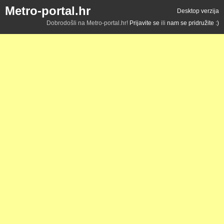
Metro-portal.hr
Desktop verzija
Dobrodošli na Metro-portal.hr!
Prijavite se
ili
nam se pridružite :)