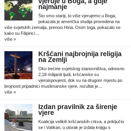
vjeruje u Boga, a gdje
najmanje
Što smo stariji, to više vjerujemo u Boga,
pokazala je američka studija provedena na
više svjetskih zemalja, prenosi Hina. Osim toga, pokazalo se
kako su Filipinci…
više »
Kršćani najbrojnija religija
na Zemlji
Oko trećine svjetskog stanovništva, odnosno
2,18 milijardi ljudi, kršćanske su
vjeroispovjesti, dok su na drugom mjestu po
brojnosti pripadnici muslimanske vjere, rezultat je…
više »
Izdan pravilnik za širenje
vjere
Koalicija velikih kršćanskih crkva, a priključio
se i Vatikan, u utorak je izdala knjigu s