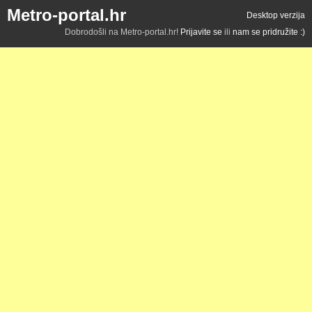
Metro-portal.hr
Desktop verzija
Dobrodošli na Metro-portal.hr!
Prijavite se
ili
nam se pridružite :)