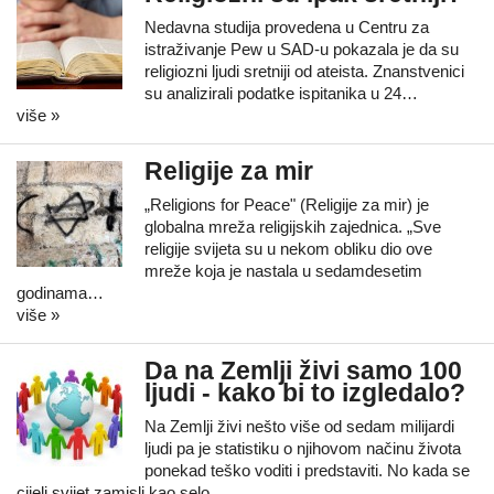
Nedavna studija provedena u Centru za
istraživanje Pew u SAD-u pokazala je da su
religiozni ljudi sretniji od ateista. Znanstvenici
su analizirali podatke ispitanika u 24…
više »
Religije za mir
„Religions for Peace" (Religije za mir) je
globalna mreža religijskih zajednica. „Sve
religije svijeta su u nekom obliku dio ove
mreže koja je nastala u sedamdesetim
godinama…
više »
Da na Zemlji živi samo 100
ljudi - kako bi to izgledalo?
Na Zemlji živi nešto više od sedam milijardi
ljudi pa je statistiku o njihovom načinu života
ponekad teško voditi i predstaviti. No kada se
cijeli svijet zamisli kao selo…