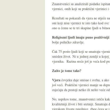
Znanstvenici su analizirali podatke ispita
vjernici, onih koji su praktični vjerinici 
Rezultati su pokazali da vjera ne utječe na 
oni koji nisu vjernici te isto tako kod sve
ono u čemu se te tri skupine ljudi u bitno
Religiozni ljudi imaju puno pozitivniji
bolje psihičko zdravlje.
Čak 75 posto ljudi koji se smatraju vjerni
smislen život. Ni u jednoj zemlji u kojoj j
vjernika. Razina sreće još je veća kod pr
Zašto je tome tako?
Vjera
čovjeku daje smisao i svrhu, a ako 
još veći. Praktični vjernici manje su depr
osjećaju da postoji netko ili nešto veće 
No, usprkos tome, znanstvenici ističu kak
kvalitetniji život i biti sretniji. Smatraju 
vjerskom životu zajednice, zbog čega se 