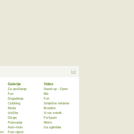
Galerije
Video
Za opuštanje
Stand-up - Open
Fun
Mic
Događanja
Fun
Clubbing
Smiješne reklame
Moda
Brutalno
Izložbe
Vi ste snimili
Dizajn
Foršpani
Putovanja
Metro
Auto-moto
Iza ogledala
ort
Foto vijesti