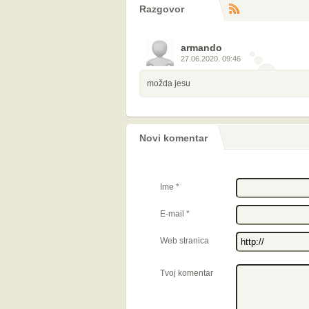
Razgovor
RS
komentara
armando
27.06.2020. 09:46
možda jesu
Novi komentar
Ime
*
E-mail
*
Web stranica
Tvoj komentar