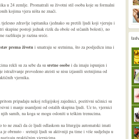
nika u 24 zemlje. Promatrali su životni stil osoba koje su formalni
i onih kojima vjera ništa ne znači.
tjelesno zdravlje ispitanika (jednako su pretili ljudi koji vjeruju i
 tri skupine postoji jednak rizik da obole od srčanih bolesti), no
me razlikuju je razina sreće.
nema prethodne s
sljedeće
Izd
 stav prema životu
i smatraju se sretnima, što za posljedicu ima i
sretne osobe
cima rekli su za sebe da su
i da imaju ispunjen i
e istraživanje provedeno ateisti se nisu izjasnili sretnijima od
aktičnih vjernika.
pritom pripadaju nekoj religijskoj zajednici, pozitivni učinici su
esivni i manje usamljeni od ostalih skupina ljudi. Uz to, vjernici
od njih samih, na koga se mogu osloniti u teškim trenucima.
o to ne znači da će ljudi odlaskom na liturgiju automatski imati
da je obrnuto - sretniji ljudi su aktivniji pa time i više sudjeluju u
i nazivaju praktičnim vjernicima.