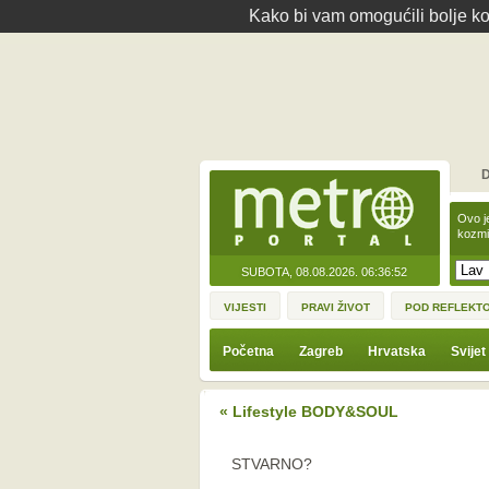
Kako bi vam omogućili bolje kor
D
Ovo j
kozmi
SUBOTA, 08.08.2026.
06:36:52
VIJESTI
PRAVI ŽIVOT
POD REFLEKT
Početna
Zagreb
Hrvatska
Svijet
« Lifestyle BODY&SOUL
STVARNO?