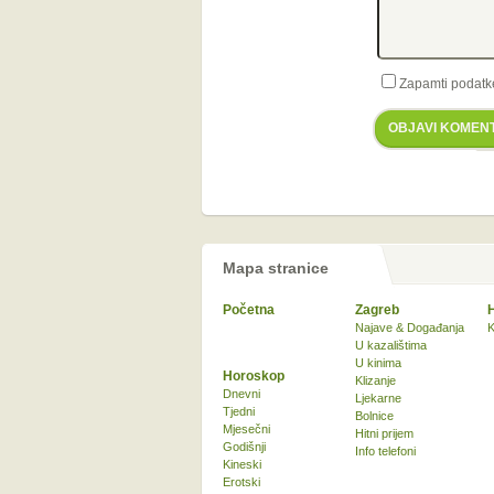
Zapamti podatk
OBJAVI KOMEN
Mapa stranice
Početna
Zagreb
Najave & Događanja
K
U kazalištima
U kinima
Horoskop
Klizanje
Dnevni
Ljekarne
Tjedni
Bolnice
Mjesečni
Hitni prijem
Godišnji
Info telefoni
Kineski
Erotski