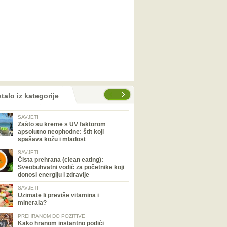
talo iz kategorije
SAVJETI
Zašto su kreme s UV faktorom
apsolutno neophodne: štit koji
spašava kožu i mladost
SAVJETI
Čista prehrana (clean eating):
Sveobuhvatni vodič za početnike koji
donosi energiju i zdravlje
SAVJETI
Uzimate li previše vitamina i
minerala?
PREHRANOM DO POZITIVE
Kako hranom instantno podići