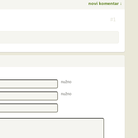
novi komentar ↓
S
#1
nužno
nužno