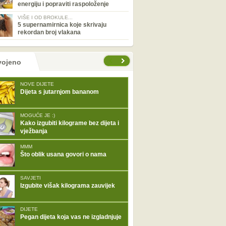
energiju i popraviti raspoloženje
VIŠE I OD BROKULE...
5 supernamirnica koje skrivaju
rekordan broj vlakana
tranice
vojeno
NOVE DIJETE
Dijeta s jutarnjom bananom
MOGUĆE JE :)
Kako izgubiti kilograme bez dijeta i
vježbanja
MMM
Što oblik usana govori o nama
SAVJETI
Izgubite višak kilograma zauvijek
DIJETE
Pegan dijeta koja vas ne izgladnjuje