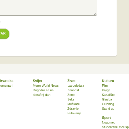
e
TAR
Hrvatska
Svijet
Život
Kultura
omentari
Metro World News
Iza ogledala
Film
Dogodilo se na
Znanost
Knjiga
današnji dan
Žene
Kazalište
Seks
Glazba
Muškarci
Clubbing
Zdravlje
Stand up
Putovanja
Sport
Nogomet
Studentski i mali sp