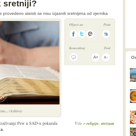
 sretniji?
je provedeno ateisti se nisu izjasnili sretnijima od vjernika
Objavi na
Print
Komentiraj
Font
prethodno
2
Os
ate... (Arhiva)
straživanje Pew u SAD-u pokazala
Više o
,
religije
ateizam
ta
.