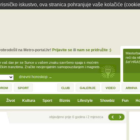
isničko iskustvo, ova stranica pohranjuje vaše kolačiće (cookie
obrodošli na Metro-portal.hr!
Prijavite se
ili
nam se pridružite :)
Masturbac
reći da n
šef HRA
e vaš dan jer se Sunce u vašem znaku savršeno spaja s moćnim
čkim tranzitima. Zračite nevjerojatnim samopouzdanjem i magnets…
dnevni horoskop
→
OROM
SPORT
CLUB
GALERIJE
VIDEO
ARHIVA
Život
Kultura
Sport
Biznis
Lifestyle
Showbiz
Fun
Ho
Sljedeća vijest
Prethodna vijest
objavljeno prije 6 godina i 2 mjeseca