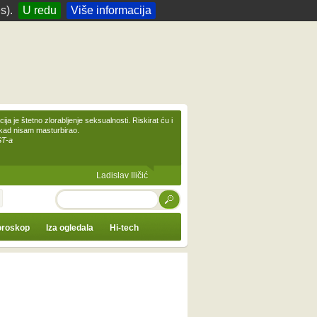
s).
U redu
Više informacija
ija je štetno zlorabljenje seksualnosti. Riskirat ću i
ikad nisam masturbirao.
ST-a
Ladislav Iličić
TRAŽI
roskop
Iza ogledala
Hi-tech