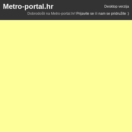
Metro-portal.hr
Desktop verzija
Dobrodošli na Metro-portal.hr!
Prijavite se
ili
nam se pridružite :)