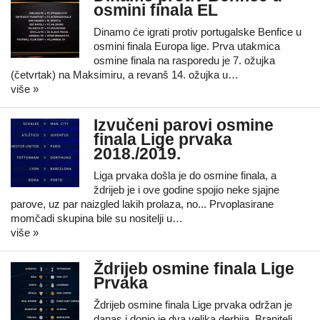
osmini finala EL
Dinamo će igrati protiv portugalske Benfice u
osmini finala Europa lige. Prva utakmica
osmine finala na rasporedu je 7. ožujka
(četvrtak) na Maksimiru, a revanš 14. ožujka u…
više »
Izvučeni parovi osmine
finala Lige prvaka
2018./2019.
Liga prvaka došla je do osmine finala, a
ždrijeb je i ove godine spojio neke sjajne
parove, uz par naizgled lakih prolaza, no... Prvoplasirane
momčadi skupina bile su nositelji u…
više »
Ždrijeb osmine finala Lige
Prvaka
Ždrijeb osmine finala Lige prvaka održan je
danas i donio je dva velika derbija. Branitelj