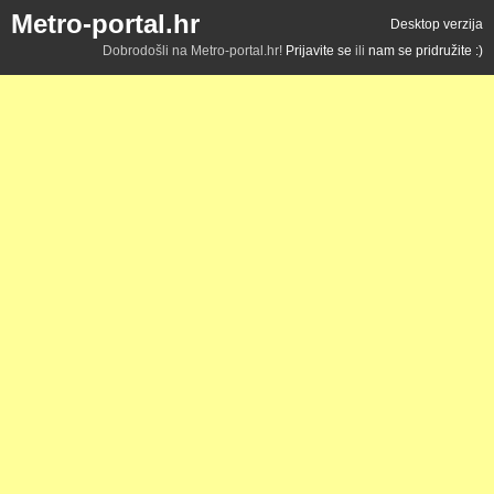
Metro-portal.hr
Desktop verzija
Dobrodošli na Metro-portal.hr!
Prijavite se
ili
nam se pridružite :)