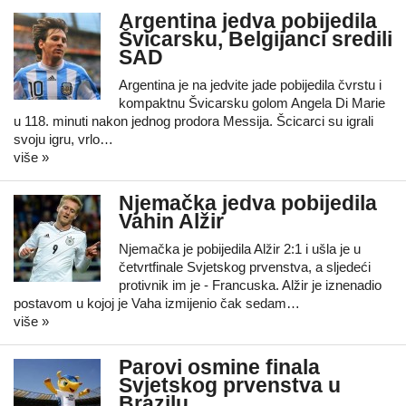
Argentina jedva pobijedila
Švicarsku, Belgijanci sredili
SAD
Argentina je na jedvite jade pobijedila čvrstu i
kompaktnu Švicarsku golom Angela Di Marie
u 118. minuti nakon jednog prodora Messija. Šcicarci su igrali
svoju igru, vrlo…
više »
Njemačka jedva pobijedila
Vahin Alžir
Njemačka je pobijedila Alžir 2:1 i ušla je u
četvrtfinale Svjetskog prvenstva, a sljedeći
protivnik im je - Francuska. Alžir je iznenadio
postavom u kojoj je Vaha izmijenio čak sedam…
više »
Parovi osmine finala
Svjetskog prvenstva u
Brazilu