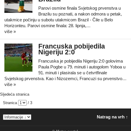
Parovi osmine finala Svjetskog prvenstva u
Brazilu su poznati, a nakon odmora u petak,
utakmice počinju u subotu utakmicom Brazil - Čile u Belo
Horizonteu. Parovi osmine finala: 28. lipnja,…
više »
Francuska pobijedila
Nigeriju 2:0
Francuska je pobijedila Nigeriju 2:0 golovima
Paula Pogbe u 79. minuti i autogolom Yoboa u
91. minuti i plasirala se u četvrtfinale
Svjetskog prvenstva. Kao i Nizozemci, Francuzi su prvenstvo…
više »
Sljedeća stranica
Stranica
/ 3
Natrag na vrh ↑