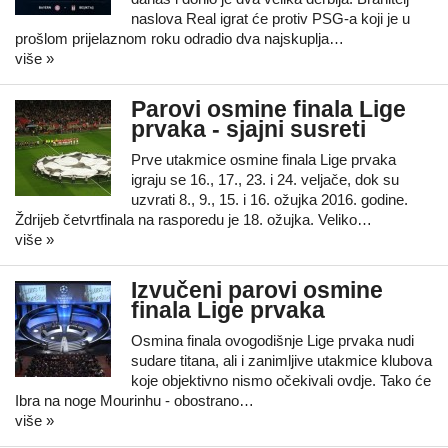
naslova Real igrat će protiv PSG-a koji je u
prošlom prijelaznom roku odradio dva najskuplja…
više »
Parovi osmine finala Lige
prvaka - sjajni susreti
Prve utakmice osmine finala Lige prvaka
igraju se 16., 17., 23. i 24. veljače, dok su
uzvrati 8., 9., 15. i 16. ožujka 2016. godine.
Ždrijeb četvrtfinala na rasporedu je 18. ožujka. Veliko…
više »
Izvučeni parovi osmine
finala Lige prvaka
Osmina finala ovogodišnje Lige prvaka nudi
sudare titana, ali i zanimljive utakmice klubova
koje objektivno nismo očekivali ovdje. Tako će
Ibra na noge Mourinhu - obostrano…
više »