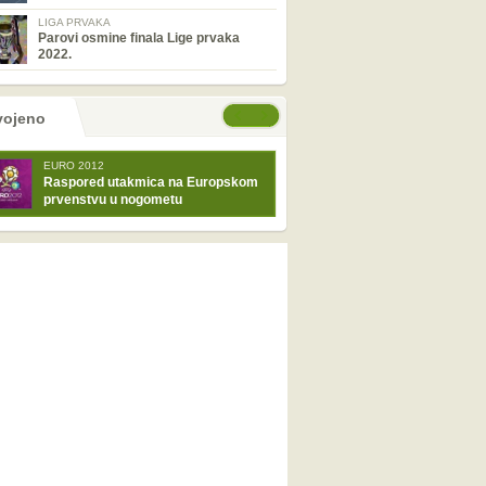
LIGA PRVAKA
Parovi osmine finala Lige prvaka
2022.
tranice
će stranice
vojeno
EURO 2012
Raspored utakmica na Europskom
prvenstvu u nogometu