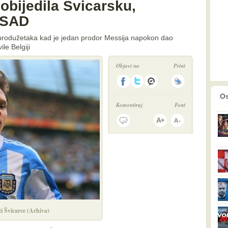
obijedila Švicarsku,
i SAD
 produžetaka kad je jedan prodor Messija napokon dao
le Belgiji
Objavi na
Print
prethodno
2
Os
Komentiraj
Font
ti Švicarce (Arhiva)