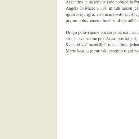
Argentina je na jedvite jade pobijedila 
Angela Di Marie u 118. minuti nakon jed
igrali svoju igru, vrlo učinkovito zaustav
prvom poluvremenu imali su dvije odlične
Drugo poluvrijeme počelo je na isti nači
sata na sve načine pokušavao postići gol, 
Švicarci već razmišljali o penalima, jedan
Marie koji ju je rutinski spremio u gol 