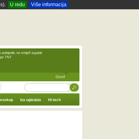
s).
U redu
Više informacija
 pobijediti, ne smiješ izgubiti
upe TNT
Grunf
TRAŽI
roskop
Iza ogledala
Hi-tech