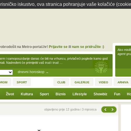
isničko iskustvo, ova stranica pohranjuje vaše kolačiće (cookie
obrodošli na Metro-portal.hr!
Prijavite se
ili
nam se pridružite :)
Ako misliš
agent gr
arm i samopouzdanje danas će biti na vrhuncu, privlačeći poglede kamo god
tali. Nadređeni će primijetiti vaš trud i trud …
dnevni horoskop
→
OROM
SPORT
CLUB
GALERIJE
VIDEO
ARHIVA
Život
Kultura
Sport
Biznis
Lifestyle
Showbiz
Fun
Ho
Sljedeća vijest
Prethodna vijest
objavljeno prije 12 godina i 3 mjeseca