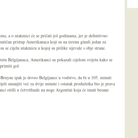
ma, a o utakmici će se pričati još godinama, jer je definitivno
anatičan pristup Amerikanaca koji su na terenu ginuli jedan za
su se cijelu utakmicu u kojoj su prilike sijevale s obje strane.
tetu Belgijanaca, Amerikanci su pokazali cijelom svijetu kako se
primiti gol.
uyne ipak je doveo Belgijance u vodstvo, da bi u 105. minuti
eli smanjiti već za dvije minute i ostatak produžetka bio je prava
anci otišli u četvrtfinale na noge Argentini koja će imati besane