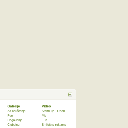
Galerije
Video
Za opuštanje
Stand-up - Open
Fun
Mic
Događanja
Fun
Clubbing
Smiješne reklame