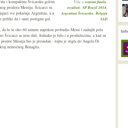
čvrstu i kompaktnu Švicarsku golom
Više o
,
osmina finala
nog prodora Messija. Šcicarci su
,
,
rezultati
SP Brazil 2014
ljajući sve pokušaje Argentine, a u
,
Argentina Švicarska
Belgija
 prilike da i sami postignu gol.
SAD
n, da bi se oko 60.minute napokon probudio Messi i zadnjih pola
nema prethodne s
nema sljede
Izd
no Švicarci se nisu dali. Jednako je bilo i u produžecima, a kad su
 prodor Messija bio je presudan - lopta je stigla do Angela Di
pokraj nemoćnog Benaglia.