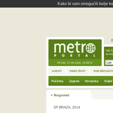
Kako bi vam omogućili bolje kor
D
Vaš š
se kre
PETAK, 07.08.2026.
23:08:57
VIJESTI
PRAVI ŽIVOT
POD REFLEKT
Početna
Zagreb
Hrvatska
Svijet
« Nogomet
SP BRAZIL 2014