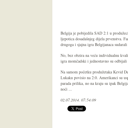
Belgija je pobijedila SAD 2:1 u produžeci
ljepotica dosadašnjeg dijela prvenstva. F
drugoga i sjajna igra Belgijanaca sudarali 
No, bez obzira na veću individualnu kvali
igra momčadski i jednostavno su odbijali 
Na samom početku produžetaka Kevid DeBr
Lukaku povisio na 2:0. Amerikanci su uspj
parada prilika, no na kraju su ipak Belgij
noći ...
02.07.2014. 07:54:09