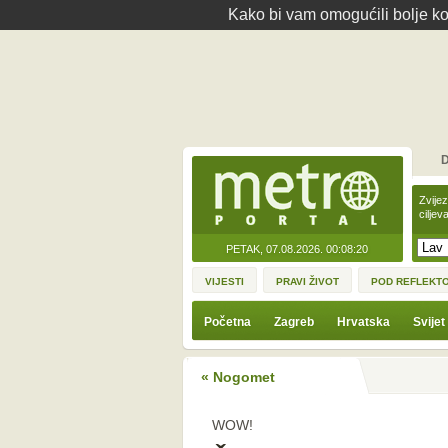
Kako bi vam omogućili bolje kor
D
Zvije
ciljev
PETAK, 07.08.2026.
00:08:20
VIJESTI
PRAVI ŽIVOT
POD REFLEKT
Početna
Zagreb
Hrvatska
Svijet
« Nogomet
WOW!