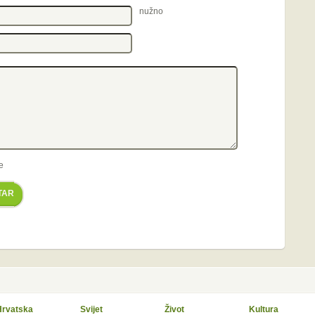
nužno
e
TAR
Hrvatska
Svijet
Život
Kultura