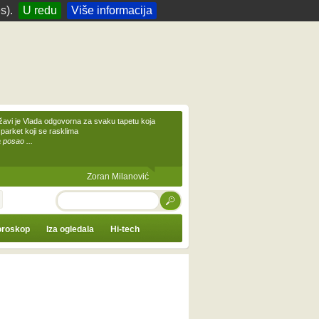
s).
U redu
Više informacija
žavi je Vlada odgovorna za svaku tapetu koja
 parket koji se rasklima
 posao ...
Zoran Milanović
TRAŽI
roskop
Iza ogledala
Hi-tech