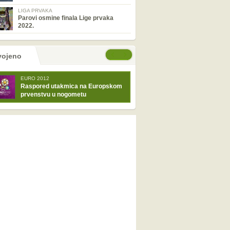
LIGA PRVAKA
Parovi osmine finala Lige prvaka
2022.
tranice
će stranice
vojeno
EURO 2012
Raspored utakmica na Europskom
prvenstvu u nogometu