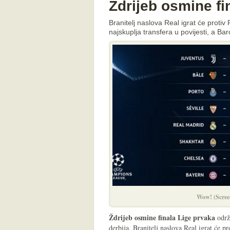
Ždrijeb osmine fi
Branitelj naslova Real igrat će proti
najskuplja transfera u povijesti, a B
Wow! (Scree
Ždrijeb osmine finala Lige prvaka
održa
derbija. Branitelj naslova Real igrat će p