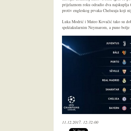
prijelaznom roku odradio dva najskuplja t
protiv engleskog prvaka Chelseaja koji ni
Luka Modrić i Mateo Kovačić tako su dob
spektakularnim Neymarom, a puno bolje n
11.12.2017. 12:32:00