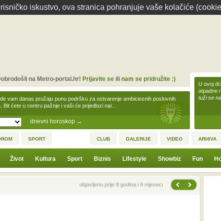
isničko iskustvo, ova stranica pohranjuje vaše kolačiće (cookie
obrodošli na Metro-portal.hr!
Prijavite se
ili
nam se pridružite :)
U ovoj dr
otpadne i
tuži se na
zde vam danas pružaju punu podršku za ostvarenje ambicioznih poslovnih
a. Bit ćete u centru pažnje i vaši će prijedlozi nai…
dnevni horoskop
→
OROM
SPORT
CLUB
GALERIJE
VIDEO
ARHIVA
Život
Kultura
Sport
Biznis
Lifestyle
Showbiz
Fun
Ho
Sljedeća vijest
Prethodna vijest
objavljeno prije 8 godina i 9 mjeseci