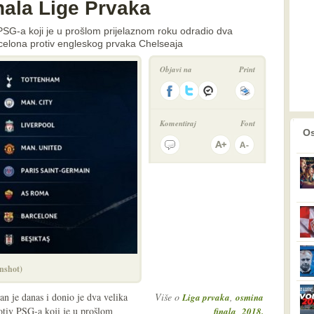
nala Lige Prvaka
v PSG-a koji je u prošlom prijelaznom roku odradio dva
arcelona protiv engleskog prvaka Chelseaja
Objavi na
Print
Komentiraj
Font
prethodno
2
Os
nshot)
n je danas i donio je dva velika
Više o
,
Liga prvaka
osmina
rotiv PSG-a koji je u prošlom
,
finala
2018.