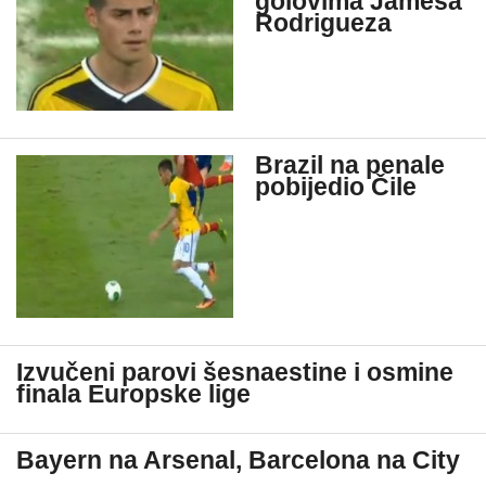
golovima Jamesa
Rodrigueza
Brazil na penale
pobijedio Čile
Izvučeni parovi šesnaestine i osmine
finala Europske lige
Bayern na Arsenal, Barcelona na City