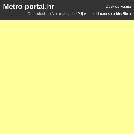
Metro-portal.hr
Desktop verzija
Dobrodošli na Metro-portal.hr!
Prijavite se
ili
nam se pridružite :)