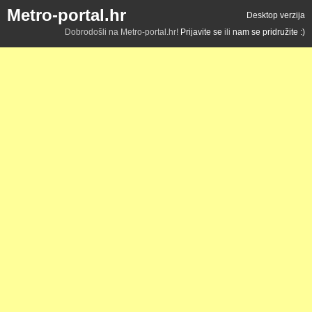
Metro-portal.hr
Desktop verzija
Dobrodošli na Metro-portal.hr!
Prijavite se
ili
nam se pridružite :)