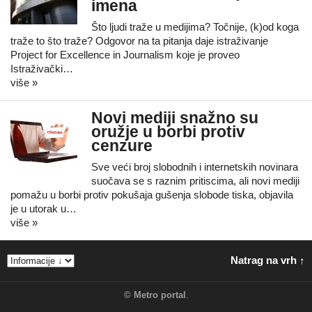
imena
Što ljudi traže u medijima? Točnije, (k)od koga
traže to što traže? Odgovor na ta pitanja daje istraživanje
Project for Excellence in Journalism koje je proveo
Istraživački…
više »
Novi mediji snažno su
oružje u borbi protiv
cenzure
Sve veći broj slobodnih i internetskih novinara
suočava se s raznim pritiscima, ali novi mediji
pomažu u borbi protiv pokušaja gušenja slobode tiska, objavila
je u utorak u…
više »
Natrag na vrh ↑
©
Metro portal
.