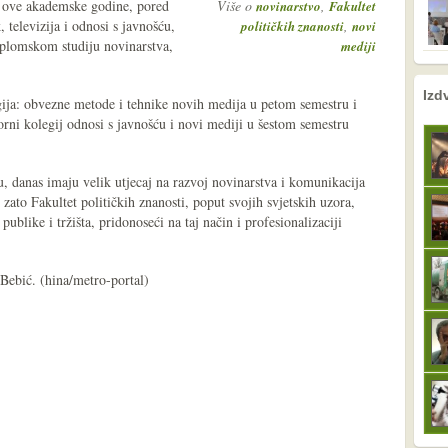
d ove akademske godine, pored
Više o
,
novinarstvo
Fakultet
, televizija i odnosi s javnošću,
,
političkih znanosti
novi
iplomskom studiju novinarstva,
mediji
nema prethodne s
sljedeće
Izd
egija: obvezne metode i tehnike novih medija u petom semestru i
orni kolegij odnosi s javnošću i novi mediji u šestom semestru
u, danas imaju velik utjecaj na razvoj novinarstva i komunikacija
zato Fakultet političkih znanosti, poput svojih svjetskih uzora,
ublike i tržišta, pridonoseći na taj način i profesionalizaciji
Bebić. (hina/metro-portal)