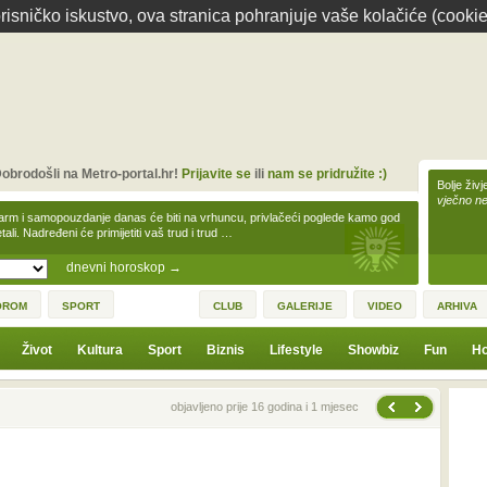
isničko iskustvo, ova stranica pohranjuje vaše kolačiće (cookie
obrodošli na Metro-portal.hr!
Prijavite se
ili
nam se pridružite :)
Bolje živj
vječno n
arm i samopouzdanje danas će biti na vrhuncu, privlačeći poglede kamo god
tali. Nadređeni će primijetiti vaš trud i trud …
dnevni horoskop
→
OROM
SPORT
CLUB
GALERIJE
VIDEO
ARHIVA
Život
Kultura
Sport
Biznis
Lifestyle
Showbiz
Fun
Ho
Sljedeća vijest
Prethodna vijest
objavljeno prije 16 godina i 1 mjesec