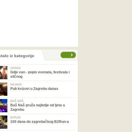
talo iz kategorije
DANAS
Gdje van - popis evenata, festivala i
sličnog
NAJAVE
Pub kvizovi u Zagrebu danas
BAŠ NAŠ
Baš Naš pruža najbolje od ljeta u
Zagrebu
B2RUN
100 dana do zagrebačkog B2Run-a