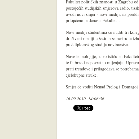
Fakultet političkih znanosti u Zagrebu o
postojećih studijskih smjerova radio, tisak
uvodi novi smjer - novi mediji, na predd
priopćeno je danas s Fakulteta.
Novi mediji studentima će nuditi tri kol
društveni mediji u šestom semestru te izb
preddiplomskog studija novinarstva.
Nove tehnologije, kako ističu na Fakultet
te ih brzo i nepovratno mijenjaju. Upravo 
prati trendove i prilagođava se potrebama p
cjelokupne struke.
Smjer će voditi Nenad Prelog i Domagoj 
16.09.2010. 14:06:36