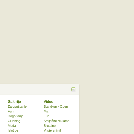
Galerije
Video
Za opuštanje
Stand-up - Open
Fun
Mic
Događanja
Fun
Clubbing
Smiješne reklame
Moda
Brutalno
Izložbe
Vi ste snimili