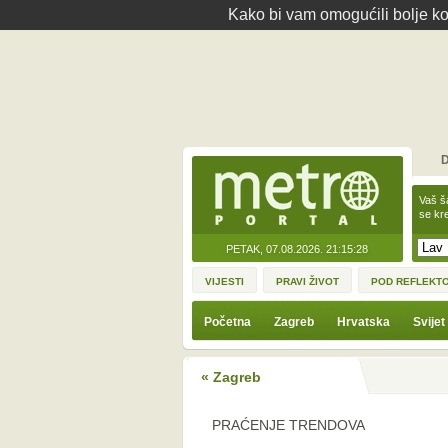
Kako bi vam omogućili bolje kor
D
Vaš š
se kre
PETAK, 07.08.2026.
21:15:28
VIJESTI
PRAVI ŽIVOT
POD REFLEKT
Početna
Zagreb
Hrvatska
Svijet
« Zagreb
PRAĆENJE TRENDOVA