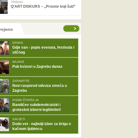
TRIBINA
Q'ART DISKURS – „Prostor koji šuti”
tranice
vojeno
DANAS
Gdje van - popis evenata, festivala i
sličnog
NAJAVE
Pub kvizovi u Zagrebu danas
ZAPAMTITE
Novi raspored odvoza smeća u
Zagrebu
PISMA ČITATELJA
Bandićev subdemokratski i
groteskni izborni legitimitet!
SAVJETI
Dodo vet - najbolji izbor za brigu o
kućnom ljubimcu