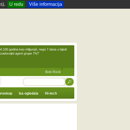
s).
U redu
Više informacija
eti 100 godina kao milijunaš, nego 7 dana u bijedi
ezadovoljni agent grupe TNT
Bob Rock
TRAŽI
roskop
Iza ogledala
Hi-tech