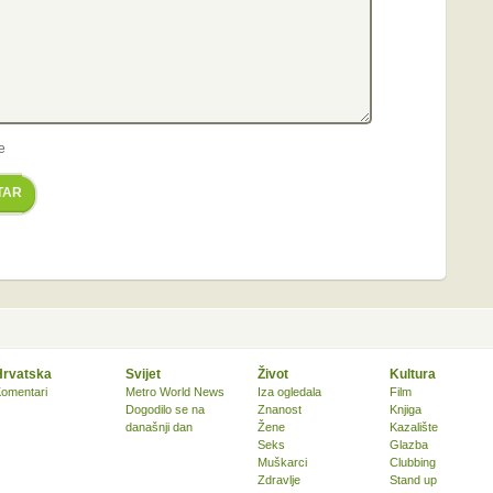
e
TAR
Hrvatska
Svijet
Život
Kultura
omentari
Metro World News
Iza ogledala
Film
Dogodilo se na
Znanost
Knjiga
današnji dan
Žene
Kazalište
Seks
Glazba
Muškarci
Clubbing
Zdravlje
Stand up