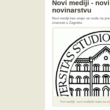
Novi mediji - novi
novinarstvu
Novi mediji kao smjer se nude na pre
znanosti u Zagrebu
Novi mediji - novi studijski smjer na n