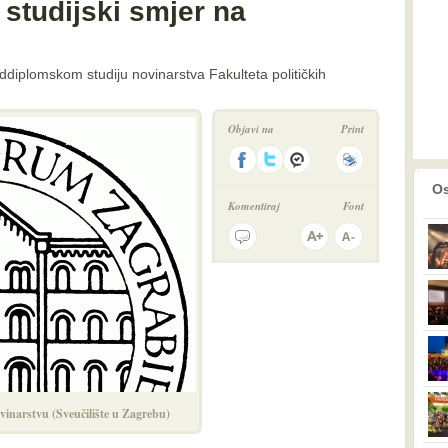
 studijski smjer na
ddiplomskom studiju novinarstva Fakulteta političkih
Objavi na
Print
prethodno
2
Os
Komentiraj
Font
ovinarstvu (Sveučilište u Zagrebu)