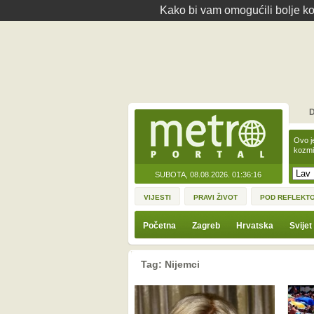
Kako bi vam omogućili bolje kor
D
Ovo j
kozmi
SUBOTA, 08.08.2026.
01:36:16
VIJESTI
PRAVI ŽIVOT
POD REFLEKT
Početna
Zagreb
Hrvatska
Svijet
Tag: Nijemci