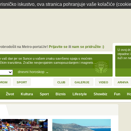
isničko iskustvo, ova stranica pohranjuje vaše kolačiće (cookie
obrodošli na Metro-portal.hr!
Prijavite se
ili
nam se pridružite :)
U ovoj dr
otpadne i
tuži se na
e vaš dan jer se Sunce u vašem znaku savršeno spaja s moćnim
čkim tranzitima. Zračite nevjerojatnim samopouzdanjem i magnets…
dnevni horoskop
→
OROM
SPORT
CLUB
GALERIJE
VIDEO
ARHIVA
Život
Kultura
Sport
Biznis
Lifestyle
Showbiz
Fun
Ho