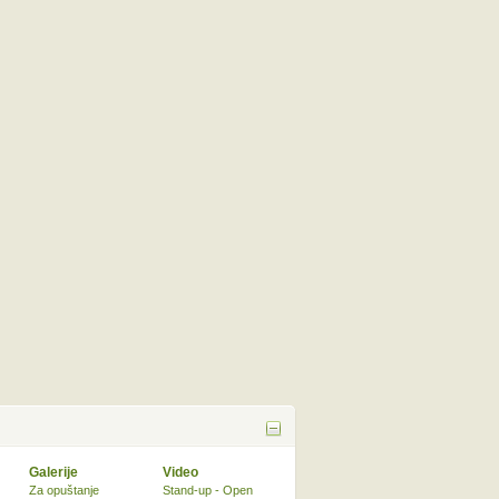
Galerije
Video
Za opuštanje
Stand-up - Open