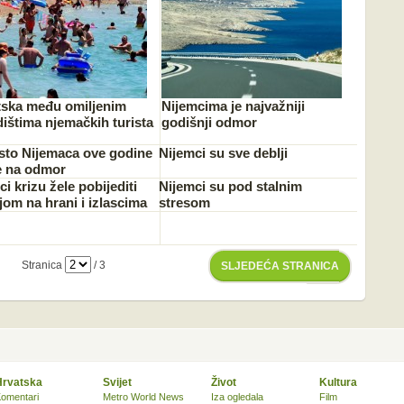
tska među omiljenim
Nijemcima je najvažniji
ištima njemačkih turista
godišnji odmor
sto Nijemaca ove godine
Nijemci su sve deblji
e na odmor
i krizu žele pobijediti
Nijemci su pod stalnim
jom na hrani i izlascima
stresom
Stranica
/ 3
SLJEDEĆA STRANICA
Hrvatska
Svijet
Život
Kultura
omentari
Metro World News
Iza ogledala
Film