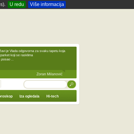
s).
U redu
Više informacija
žavi je Vlada odgovorna za svaku tapetu koja
 parket koji se rasklima
 posao ...
Zoran Milanović
TRAŽI
roskop
Iza ogledala
Hi-tech