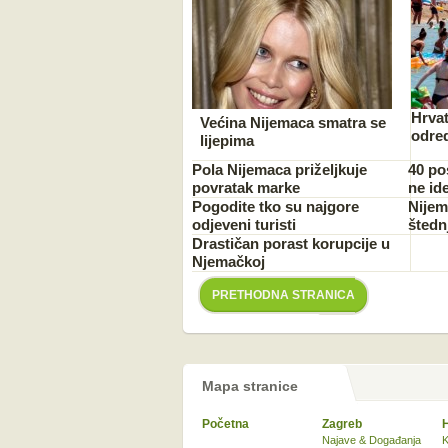
Hrva
Većina Nijemaca smatra se
odred
lijepima
Pola Nijemaca priželjkuje
40 po
povratak marke
ne id
Pogodite tko su najgore
Nijemc
odjeveni turisti
štedn
Drastičan porast korupcije u
Njemačkoj
PRETHODNA STRANICA
Mapa stranice
Početna
Zagreb
Najave & Događanja
K