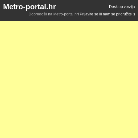
Metro-portal.hr
Desktop verzija
Dobrodošli na Metro-portal.hr!
Prijavite se
ili
nam se pridružite :)