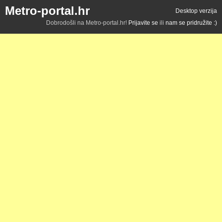
Metro-portal.hr
Desktop verzija
Dobrodošli na Metro-portal.hr!
Prijavite se
ili
nam se pridružite :)