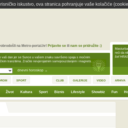
isničko iskustvo, ova stranica pohranjuje vaše kolačiće (cookie
obrodošli na Metro-portal.hr!
Prijavite se
ili
nam se pridružite :)
Masturbac
reći da n
šef HRA
e vaš dan jer se Sunce u vašem znaku savršeno spaja s moćnim
čkim tranzitima. Zračite nevjerojatnim samopouzdanjem i magnets…
dnevni horoskop
→
OROM
SPORT
CLUB
GALERIJE
VIDEO
ARHIVA
Život
Kultura
Sport
Biznis
Lifestyle
Showbiz
Fun
Ho