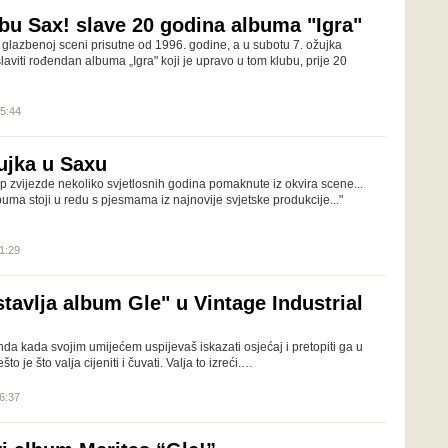
ubu Sax! slave 20 godina albuma "Igra"
 glazbenoj sceni prisutne od 1996. godine, a u subotu 7. ožujka
laviti rođendan albuma „Igra" koji je upravo u tom klubu, prije 20
15:44
žujka u Saxu
 zvijezde nekoliko svjetlosnih godina pomaknute iz okvira scene...
uma stoji u redu s pjesmama iz najnovije svjetske produkcije..."
11:29
tavlja album Gle" u Vintage Industrial
da kada svojim umijećem uspijevaš iskazati osjećaj i pretopiti ga u
to je što valja cijeniti i čuvati. Valja to izreći.…
16:37