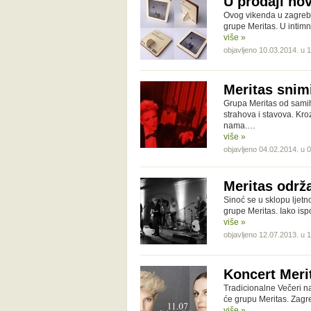
U prodaji no
Ovog vikenda u zagreba
grupe Meritas. U intim
više »
objavljeno 10.03.2014. u 
Meritas snimi
Grupa Meritas od samih 
strahova i stavova. Kro
nama.…
više »
objavljeno 04.02.2014. u 
Meritas održ
Sinoć se u sklopu ljetn
grupe Meritas. Iako isp
više »
objavljeno 12.07.2013. u 
Koncert Meri
Tradicionalne Večeri na
će grupu Meritas. Zagre
više »