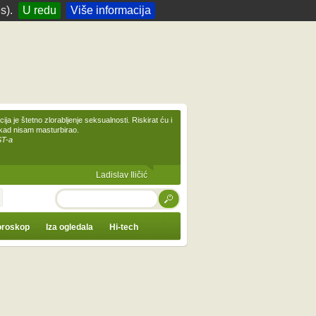
s).
U redu
Više informacija
ija je štetno zlorabljenje seksualnosti. Riskirat ću i
ikad nisam masturbirao.
ST-a
Ladislav Iličić
TRAŽI
roskop
Iza ogledala
Hi-tech