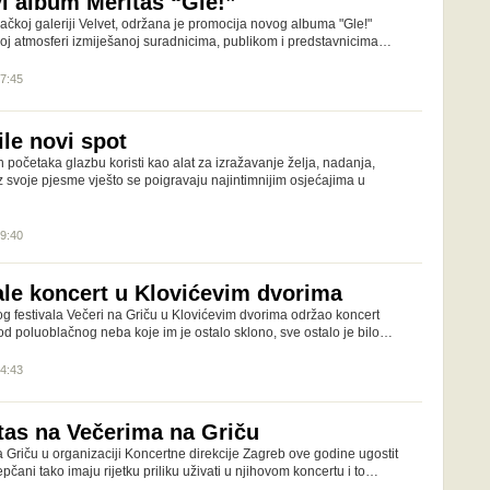
vi album Meritas “Gle!”
čkoj galeriji Velvet, održana je promocija novog albuma "Gle!"
noj atmosferi izmiješanoj suradnicima, publikom i predstavnicima…
17:45
le novi spot
početaka glazbu koristi kao alat za izražavanje želja, nadanja,
z svoje pjesme vješto se poigravaju najintimnijim osjećajima u
09:40
ale koncert u Klovićevim dvorima
og festivala Večeri na Griču u Klovićevim dvorima održao koncert
od poluoblačnog neba koje im je ostalo sklono, sve ostalo je bilo…
14:43
tas na Večerima na Griču
 Griču u organizaciji Koncertne direkcije Zagreb ove godine ugostit
pčani tako imaju rijetku priliku uživati u njihovom koncertu i to…