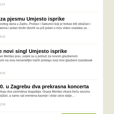
11:07
 za pjesmu Umjesto isprike
itog dana u Zadru, Prvilaci i Sabunici koji je trebao biti oblačan i
balona i jedan bicikl stvorili su još jedan u nizu video uradaka za…
18:01
e novi singl Umjesto isprike
ve Meritas jesu, uvijek su u potrazi za novom glazbenom
kom na svoj nenametljiv način predaju svoj novi glazbeni (sa)stavak
16:52
10. u Zagrebu dva prekrasna koncerta
ekuju dva zanimljiva događaja. Grupa Meritas otvara treću sezonu
ižari, a samo sat vremena kasnije i dvije ulice dalje,…
12:50