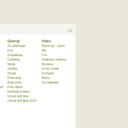
Galerije
Video
Za opuštanje
Stand-up - Open
Fun
Mic
Događanja
Fun
Clubbing
Smiješne reklame
Moda
Brutalno
Izložbe
Vi ste snimili
Dizajn
Foršpani
Putovanja
Metro
Auto-moto
Iza ogledala
ort
Foto vijesti
Karikatura dana
Uhvati duh ljeta
Uhvati duh ljeta 2010