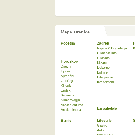
Mapa stranice
Početna
Zagreb
Najave & Događanja
K
U kazalištima
U kinima
Horoskop
Klizanje
Dnevni
Ljekarne
Tjedni
Bolnice
Mjesečni
Hitni prijem
Godišnji
Info telefoni
Kineski
Erotski
Sanjarica
Numerologija
Analiza datuma
Iza ogledala
Analiza imena
Biznis
Lifestyle
Gastro
T
Auto