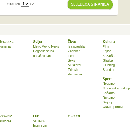
Stranica
/ 2
SLJEDEĆA STRANICA
Hrvatska
Svijet
Život
Kultura
omentari
Metro World News
Iza ogledala
Film
Dogodilo se na
Znanost
Knjiga
današnji dan
Žene
Kazalište
Seks
Glazba
Muškarci
Clubbing
Zdravlje
Stand up
Putovanja
Sport
Nogomet
Studentski i mali sp
Košarka
Rukomet
Skijanje
Ostali sportovi
Showbiz
Fun
Hi-tech
elevizija
Vic dana
Interni vju