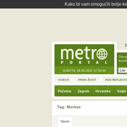
Kako bi vam omogućili bolje kor
D
Ovo j
kozmi
SUBOTA, 08.08.2026.
07:56:46
VIJESTI
PRAVI ŽIVOT
POD REFLEKT
Početna
Zagreb
Hrvatska
Svijet
Tag: Meritas
Vijesti