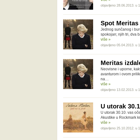
objavljeno 28.06.2013. u 
Spot Meritas
Jednog sunčanog i burov
spokojan; njih tri, dva 
više »
objavljeno 05.04.2013. u 
Meritas izdal
Neovisne i uporne, kak
avanturom i ovom prili
na…
više »
objavljeno 13.02.2013. u 
U utorak 30.
U utorak 30.10. vas oč
Akustike u Rockmark knj
više »
objavljeno 25.10.2012. u 