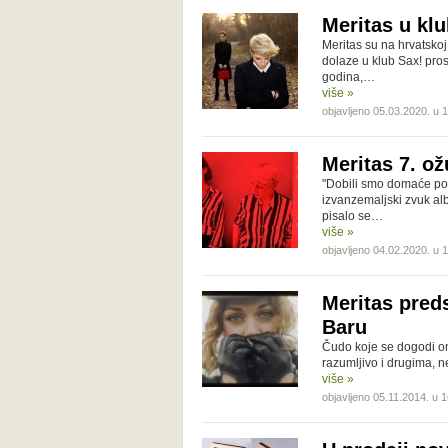
Meritas u kl
Meritas su na hrvatskoj
dolaze u klub Sax! pros
godina,…
više »
objavljeno 05.03.2020. u 
Meritas 7. o
"Dobili smo domaće pop
izvanzemaljski zvuk alb
pisalo se…
više »
objavljeno 04.02.2020. u 
Meritas preds
Baru
Čudo koje se dogodi on
razumljivo i drugima, neš
više »
objavljeno 05.11.2014. u 