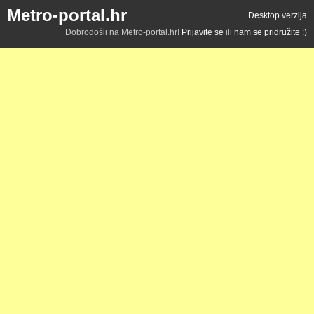
Metro-portal.hr
Desktop verzija
Dobrodošli na Metro-portal.hr!
Prijavite se
ili
nam se pridružite :)