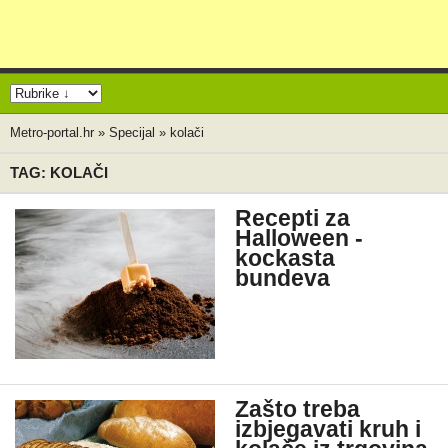
Metro-portal.hr
»
Specijal
»
kolači
TAG: KOLAČI
Recepti za
Halloween -
kockasta
bundeva
Zašto treba
izbjegavati kruh i