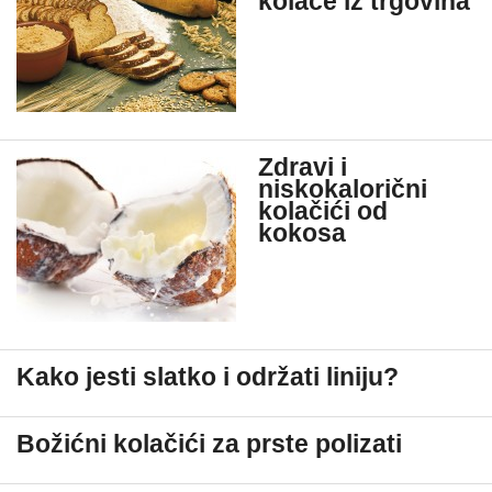
kolače iz trgovina
Zdravi i
niskokalorični
kolačići od
kokosa
Kako jesti slatko i održati liniju?
Božićni kolačići za prste polizati