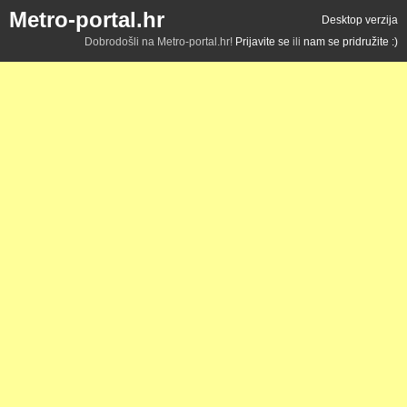
Metro-portal.hr
Desktop verzija
Dobrodošli na Metro-portal.hr!
Prijavite se
ili
nam se pridružite :)