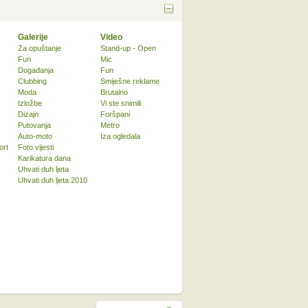
Galerije
Video
Za opuštanje
Stand-up - Open
Fun
Mic
Događanja
Fun
Clubbing
Smiješne reklame
Moda
Brutalno
Izložbe
Vi ste snimili
Dizajn
Foršpani
Putovanja
Metro
Auto-moto
Iza ogledala
ort
Foto vijesti
Karikatura dana
Uhvati duh ljeta
Uhvati duh ljeta 2010