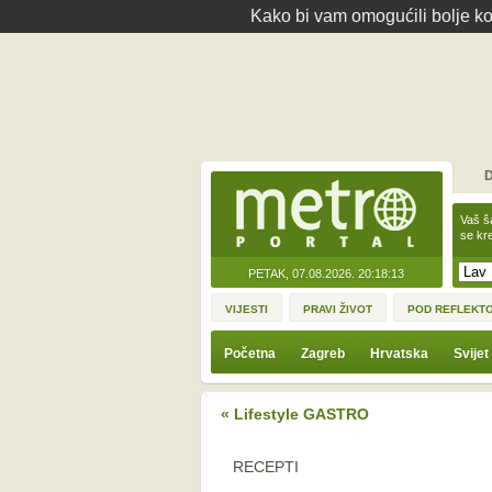
Kako bi vam omogućili bolje kor
D
Vaš š
se kre
PETAK, 07.08.2026.
20:18:13
VIJESTI
PRAVI ŽIVOT
POD REFLEKT
Početna
Zagreb
Hrvatska
Svijet
« Lifestyle GASTRO
RECEPTI