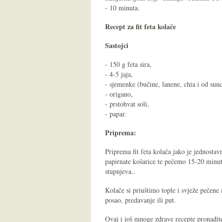
- 10 minuta.
Recept za fit feta kolače
Sastojci
- 150 g feta sira,
- 4-5 jaja,
- sjemenke (bučine, lanene, chia i od sun
- origano,
- prstohvat soli,
- papar.
Priprema:
Priprema fit feta kolača jako je jednost
papirnate košarice te pečemo 15-20 minut
stupnjeva..
Kolače si priuštimo tople i svježe pečene
posao, predavanje ili put.
Ovaj i još mnoge zdrave recepte pronađit