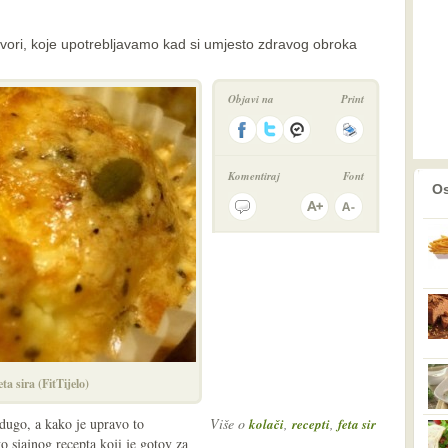
ovori, koje upotrebljavamo kad si umjesto zdravog obroka
Objavi na
Print
Komentiraj
Font
prethodno
2
Os
ta sira (FitTijelo)
dugo, a kako je upravo to
Više o
,
,
kolači
recepti
feta sir
 sjajnog recepta koji je gotov za