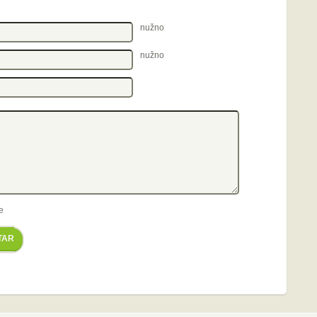
nužno
nužno
e
TAR