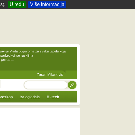
s).
U redu
Više informacija
žavi je Vlada odgovorna za svaku tapetu koja
 parket koji se rasklima
 posao ...
Zoran Milanović
TRAŽI
roskop
Iza ogledala
Hi-tech