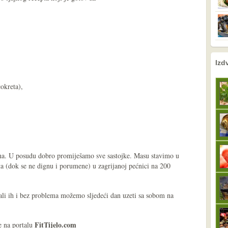
nema prethodne s
sljedeće
Izd
cokreta),
avna. U posudu dobro promiješamo sve sastojke. Masu stavimo u
a (dok se ne dignu i porumene) u zagrijanoj pećnici na 200
 ali ih i bez problema možemo sljedeći dan uzeti sa sobom na
FitTijelo.com
e na portalu