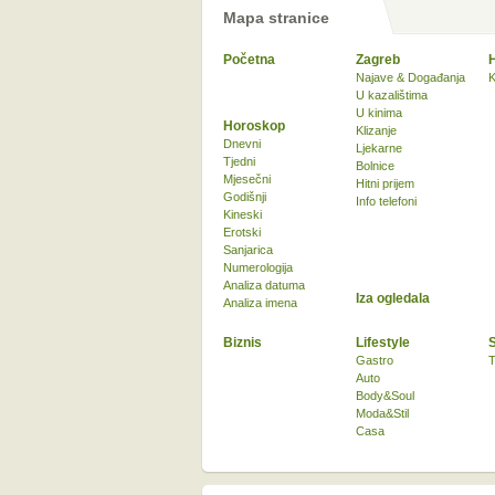
Mapa stranice
Početna
Zagreb
Najave & Događanja
K
U kazalištima
U kinima
Horoskop
Klizanje
Dnevni
Ljekarne
Tjedni
Bolnice
Mjesečni
Hitni prijem
Godišnji
Info telefoni
Kineski
Erotski
Sanjarica
Numerologija
Analiza datuma
Iza ogledala
Analiza imena
Biznis
Lifestyle
Gastro
T
Auto
Body&Soul
Moda&Stil
Casa