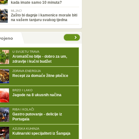
kada imate samo 10 minuta?
MLJAC!
Zašto bi dagnje i kamenice morale biti
na vašem tanjuru svakog tjedna
tranice
vojeno
U SVIJETU TRAVA
Aromatično bilje - dobro za um,
zdravlje i kućni budžet
ZDRAVA ENERGIJA
Recept za domaće žitne pločice
BRZO I LAKO
Jagode na 8 ukusnih načina
RIBA I KOLAČI
Gastro putovanje - delicije iz
Portugala
AZIJSKA KUHINJA
Kulinarski specijaliteti iz Šangaja