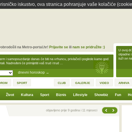
isničko iskustvo, ova stranica pohranjuje vaše kolačiće (cookie
obrodošli na Metro-portal.hr!
Prijavite se
ili
nam se pridružite :)
U ovoj dr
otpadne i
tuži se na
arm i samopouzdanje danas će biti na vrhuncu, privlačeći poglede kamo god
tali. Nadređeni će primijetiti vaš trud i trud …
dnevni horoskop
→
OROM
SPORT
CLUB
GALERIJE
VIDEO
ARHIVA
Život
Kultura
Sport
Biznis
Lifestyle
Showbiz
Fun
Ho
Sljedeća vijest
Prethodna vijest
objavljeno prije 9 godina i 11 mjeseci