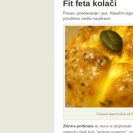
Fit feta kolači
Posao, predavanje i put. Klasični izg
priuštimo nešto nezdravo
Ukusni slani kolači od fe
Zdrava prehrana
ne mora se pripremati 
zamjerka ljudi koji "nemaju vremena", evo