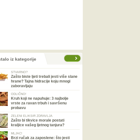
talo iz kategorije
STVARNO?
Zašto biste ljeti trebali jesti više slane
hrane? Tajna hidracije koju mnogi
zaboravljaju
ODLIČNO!
Kruh koji ne napuhuje: 3 najbolje
vrste za ravan trbuh i savršenu
probavu
ZELENI ELIKSIR ZDRAVLJA
Zašto bi tikvice morale postati
kraljice vašeg ljetnog tanjura?
MLJAC!
Brzi ručak za zaposlene: što jesti