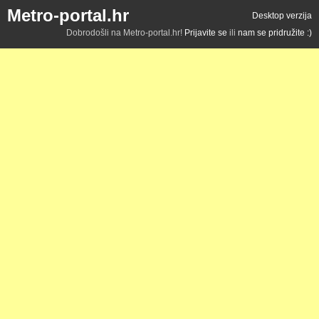
Metro-portal.hr
Desktop verzija
Dobrodošli na Metro-portal.hr!
Prijavite se
ili
nam se pridružite :)