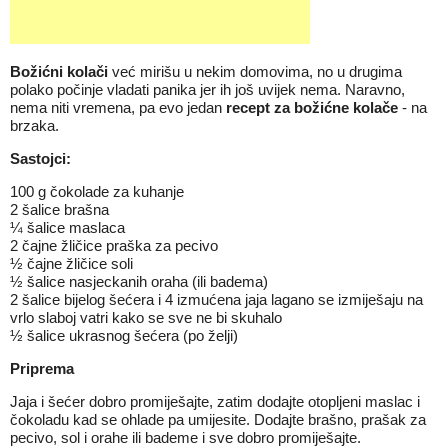
Božićni
kolači
već mirišu u nekim domovima, no u drugima
polako počinje vladati panika jer ih još uvijek nema. Naravno,
nema niti vremena, pa evo jedan
recept
za
božićne
kolače
- na
brzaka.
Sastojci:
100 g čokolade za kuhanje
2 šalice brašna
¼ šalice maslaca
2 čajne žličice praška za pecivo
½ čajne žličice soli
½ šalice nasjeckanih oraha (ili badema)
2 šalice bijelog šećera i 4 izmućena jaja lagano se izmiješaju na
vrlo slaboj vatri kako se sve ne bi skuhalo
½ šalice ukrasnog šećera (po želji)
Priprema
Jaja i šećer dobro promiješajte, zatim dodajte otopljeni maslac i
čokoladu kad se ohlade pa umijesite. Dodajte brašno, prašak za
pecivo, sol i orahe ili bademe i sve dobro promiješajte.