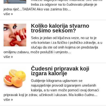
treba za odgovor na to čudnovato pitanje je
jedna riječ...TABATA! Ako vas zanima što…
više »
Koliko kalorija stvarno
trošimo seksom?
Seks je jedan od ključeva veze, no uz to je
vrlo koristan i za fizičko i psihičko zdravlje, a u
slučaju da ste od onih kojima on predstavlja
omiljenu zabavu, može poslužiti i umjesto…
više »
Čudesni pripravak koji
izgara kalorije
Gubljenje kilograma uglavnom se
najuspješnije provodi izgaranjem unešenih
kalorija, a tu vam može pomoći ovaj domaći
pripravak koji je zdrav, učinkovit i ukusan. Ma koliko čudno…
više »