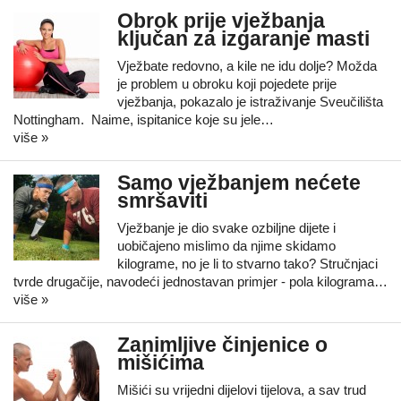
Obrok prije vježbanja
ključan za izgaranje masti
Vježbate redovno, a kile ne idu dolje? Možda
je problem u obroku koji pojedete prije
vježbanja, pokazalo je istraživanje Sveučilišta
Nottingham. Naime, ispitanice koje su jele…
više »
Samo vježbanjem nećete
smršaviti
Vježbanje je dio svake ozbiljne dijete i
uobičajeno mislimo da njime skidamo
kilograme, no je li to stvarno tako? Stručnjaci
tvrde drugačije, navodeći jednostavan primjer - pola kilograma…
više »
Zanimljive činjenice o
mišićima
Mišići su vrijedni dijelovi tijelova, a sav trud