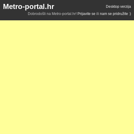
Metro-portal.hr
Desktop verzija
Dobrodošli na Metro-portal.hr!
Prijavite se
ili
nam se pridružite :)