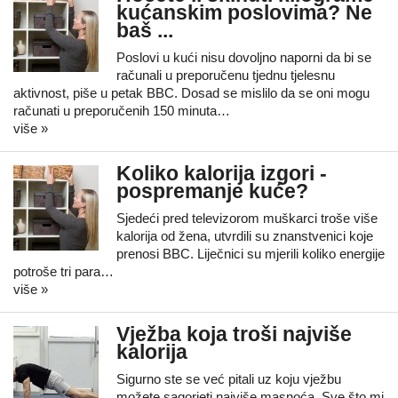
kućanskim poslovima? Ne
baš ...
Poslovi u kući nisu dovoljno naporni da bi se
računali u preporučenu tjednu tjelesnu
aktivnost, piše u petak BBC. Dosad se mislilo da se oni mogu
računati u preporučenih 150 minuta…
više »
Koliko kalorija izgori -
pospremanje kuće?
Sjedeći pred televizorom muškarci troše više
kalorija od žena, utvrdili su znanstvenici koje
prenosi BBC. Liječnici su mjerili koliko energije
potroše tri para…
više »
Vježba koja troši najviše
kalorija
Sigurno ste se već pitali uz koju vježbu
možete sagorjeti najviše masnoća. Sve što mi