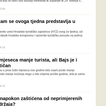
ta koji će obići sva važnija odredišta te županije te 29. svibnja s…
12:59
zam se ovoga tjedna predstavlja u
sentiv ured Hrvatske turističke zajednice (HTZ) ovog će tjedna, od
dstaviti hrvatsku kongresnu i općenito turističku ponudu na jednoj
14:14
 mjeseca manje turista, ali Bajs je i
tičan
u u prva četiri mjeseca ove godine bilo osam posto manje
posto manje noćenja nego u isto vrijeme prošle godine, dok je samo
16:15
a napokon zaštićena od neprimjerenih
držaja?