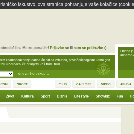
isničko iskustvo, ova stranica pohranjuje vaše kolačiće (cookie
obrodošli na Metro-portal.hr!
Prijavite se
ili
nam se pridružite :)
I mene je
ministar 
arm i samopouzdanje danas će biti na vrhuncu, privlačeći poglede kamo god
tali. Nadređeni će primijetiti vaš trud i trud …
dnevni horoskop
→
OROM
SPORT
CLUB
GALERIJE
VIDEO
ARHIVA
Život
Kultura
Sport
Biznis
Lifestyle
Showbiz
Fun
Ho