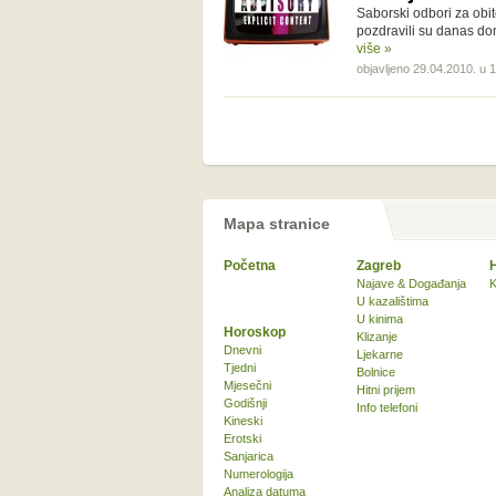
Saborski odbori za obite
pozdravili su danas do
više »
objavljeno 29.04.2010. u 
Mapa stranice
Početna
Zagreb
Najave & Događanja
K
U kazalištima
U kinima
Horoskop
Klizanje
Dnevni
Ljekarne
Tjedni
Bolnice
Mjesečni
Hitni prijem
Godišnji
Info telefoni
Kineski
Erotski
Sanjarica
Numerologija
Analiza datuma