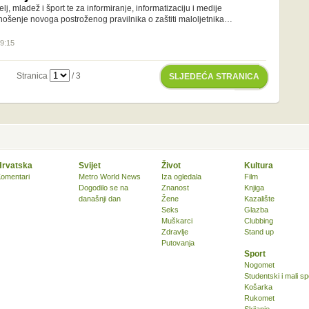
lj, mladež i šport te za informiranje, informatizaciju i medije
nošenje novoga postroženog pravilnika o zaštiti maloljetnika…
19:15
Stranica
/ 3
SLJEDEĆA STRANICA
Hrvatska
Svijet
Život
Kultura
omentari
Metro World News
Iza ogledala
Film
Dogodilo se na
Znanost
Knjiga
današnji dan
Žene
Kazalište
Seks
Glazba
Muškarci
Clubbing
Zdravlje
Stand up
Putovanja
Sport
Nogomet
Studentski i mali sp
Košarka
Rukomet