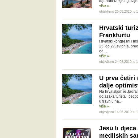
agenata iz cijelog svije
više »
objavljeno 25.05.2010. u 
Hrvatski turi
Frankfurtu
Hrvatski kongresni i in
25. do 27. svibnja, pre
od…
više »
objavljeno 24.05.2010. u 
U prva četiri
dalje optimis
Na hrvatskom je Jadran
dolazaka turista i pet 
u travnju na…
više »
objavljeno 14.05.2010. u 
Jesu li djec
medijskih sa