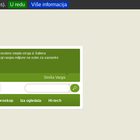
s).
U redu
Više informacija
 osobno stepla struja iz šaltera
koji rasipa milijune na sobe za sastanke
Siniša Varga
TRAŽI
roskop
Iza ogledala
Hi-tech