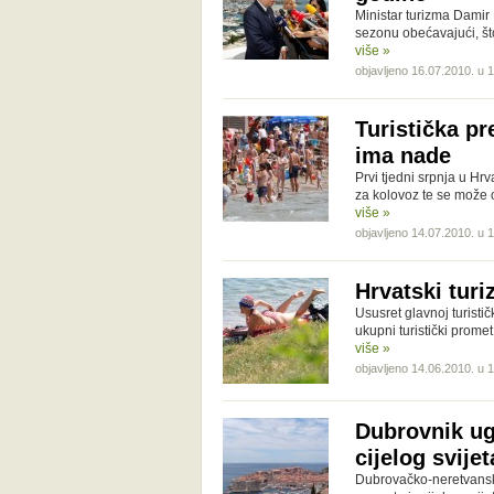
Ministar turizma Damir 
sezonu obećavajući, št
više »
objavljeno 16.07.2010. u 
Turistička pr
ima nade
Prvi tjedni srpnja u Hrv
za kolovoz te se može 
više »
objavljeno 14.07.2010. u 
Hrvatski turi
Ususret glavnoj turist
ukupni turistički promet 
više »
objavljeno 14.06.2010. u 
Dubrovnik ugo
cijelog svijet
Dubrovačko-neretvansko 