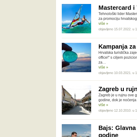
Mastercard i 
Tehnološki lider Master
za promociju hrvatskog 
više »
objavljeno 15.07.2022. u 
Kampanja za 
Hrvatska turistička za
office!" s ciljem pozici
za…
više »
objavljeno 10.03.2021. u 
Zagreb u ruj
Zagreb je u rujnu ove g
godine, dok je noćenja 
više »
objavljeno 12.10.2010. u 
Bajs: Glavna
godine