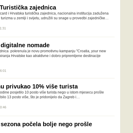
Turistička zajednica
card i Hrvatska turistička zajednica, nacionalna institucija zadužena
turizma u zemlji i svijetu, udružili su snage u provedbi zajedničke…
11:31
digitalne nomade
jednica pokrenula je novu promotivnu kampanju "Croatia, your new
oniranja Hrvatske kao atraktivne i dobro pripremljene destinacije
16:01
nu privukao 10% više turista
odine posjetilo 10 posto više turista nego u istom mjesecu prošle
bilo 13 posto više, što je pridonijelo da Zagreb i…
10:46
 sezona počela bolje nego prošle