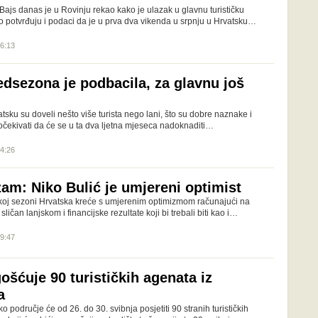
Bajs danas je u Rovinju rekao kako je ulazak u glavnu turističku
o potvrđuju i podaci da je u prva dva vikenda u srpnju u Hrvatsku…
16:13
edsezona je podbacila, za glavnu još
atsku su doveli nešto više turista nego lani, što su dobre naznake i
očekivati da će se u ta dva ljetna mjeseca nadoknaditi…
14:26
zam: Niko Bulić je umjereni optimist
ičkoj sezoni Hrvatska kreće s umjerenim optimizmom računajući na
sličan lanjskom i financijske rezultate koji bi trebali biti kao i…
19:47
šćuje 90 turističkih agenata iz
a
područje će od 26. do 30. svibnja posjetiti 90 stranih turističkih