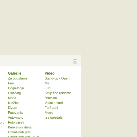
Galerije
Video
Za opuštanje
Stand-up - Open
Fun
Mic
Događanja
Fun
Clubbing
Smiješne reklame
Moda
Brutalno
Izložbe
Vi ste snimili
Dizajn
Foršpani
Putovanja
Metro
Auto-moto
Iza ogledala
ort
Foto vijesti
Karikatura dana
Uhvati duh ljeta