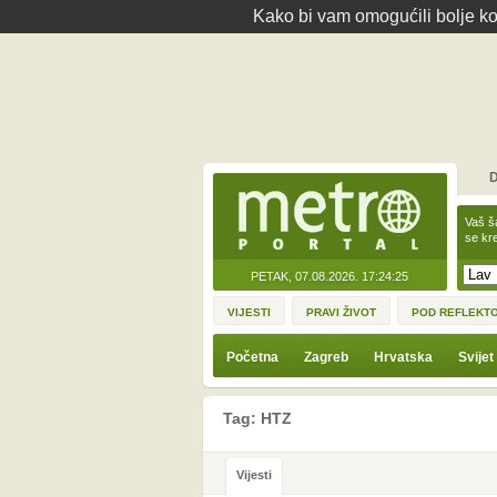
Kako bi vam omogućili bolje kor
D
Vaš š
se kre
PETAK, 07.08.2026.
17:24:25
VIJESTI
PRAVI ŽIVOT
POD REFLEKT
Početna
Zagreb
Hrvatska
Svijet
Tag: HTZ
Vijesti