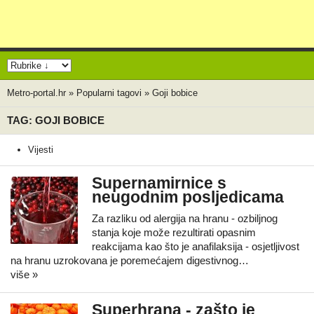
Metro-portal.hr
»
Popularni tagovi
»
Goji bobice
TAG: GOJI BOBICE
Vijesti
Supernamirnice s
neugodnim posljedicama
Za razliku od alergija na hranu - ozbiljnog
stanja koje može rezultirati opasnim
reakcijama kao što je anafilaksija - osjetljivost
na hranu uzrokovana je poremećajem digestivnog…
više »
Superhrana - zašto je