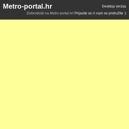
Metro-portal.hr
Desktop verzija
Dobrodošli na Metro-portal.hr!
Prijavite se
ili
nam se pridružite :)