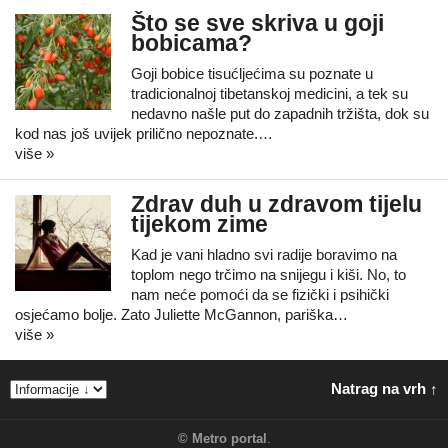
Što se sve skriva u goji
bobicama?
Goji bobice tisućljećima su poznate u
tradicionalnoj tibetanskoj medicini, a tek su
nedavno našle put do zapadnih tržišta, dok su
kod nas još uvijek prilično nepoznate.…
više »
Zdrav duh u zdravom tijelu
tijekom zime
Kad je vani hladno svi radije boravimo na
toplom nego trčimo na snijegu i kiši. No, to
nam neće pomoći da se fizički i psihički
osjećamo bolje. Zato Juliette McGannon, pariška…
više »
Natrag na vrh ↑
©
Metro portal
.