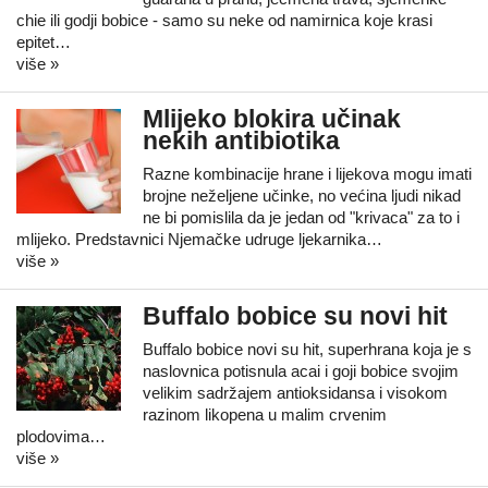
chie ili godji bobice - samo su neke od namirnica koje krasi
epitet…
više »
Mlijeko blokira učinak
nekih antibiotika
Razne kombinacije hrane i lijekova mogu imati
brojne neželjene učinke, no većina ljudi nikad
ne bi pomislila da je jedan od "krivaca" za to i
mlijeko. Predstavnici Njemačke udruge ljekarnika…
više »
Buffalo bobice su novi hit
Buffalo bobice novi su hit, superhrana koja je s
naslovnica potisnula acai i goji bobice svojim
velikim sadržajem antioksidansa i visokom
razinom likopena u malim crvenim
plodovima…
više »