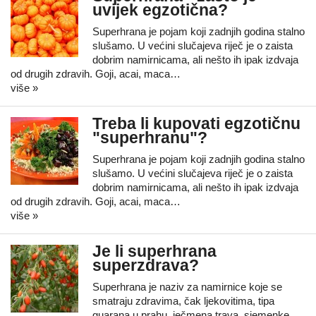
uvijek egzotična?
Superhrana je pojam koji zadnjih godina stalno
slušamo. U većini slučajeva riječ je o zaista
dobrim namirnicama, ali nešto ih ipak izdvaja
od drugih zdravih. Goji, acai, maca…
više »
Treba li kupovati egzotičnu
"superhranu"?
Superhrana je pojam koji zadnjih godina stalno
slušamo. U većini slučajeva riječ je o zaista
dobrim namirnicama, ali nešto ih ipak izdvaja
od drugih zdravih. Goji, acai, maca…
više »
Je li superhrana
superzdrava?
Superhrana je naziv za namirnice koje se
smatraju zdravima, čak ljekovitima, tipa
guarana u prahu, ječmena trava, sjemenke