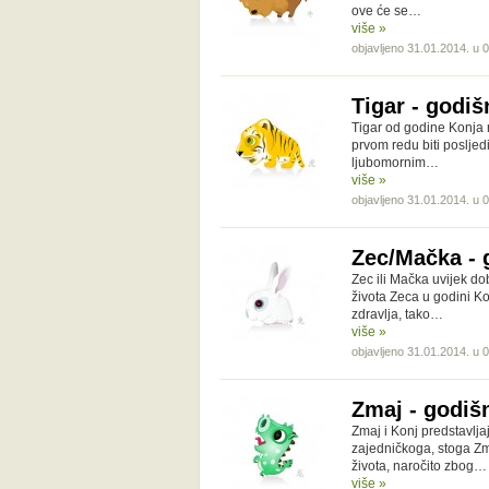
ove će se…
više »
objavljeno 31.01.2014. u 
Tigar - godiš
Tigar od godine Konja 
prvom redu biti posljed
ljubomornim…
više »
objavljeno 31.01.2014. u 
Zec/Mačka - 
Zec ili Mačka uvijek dob
života Zeca u godini Ko
zdravlja, tako…
više »
objavljeno 31.01.2014. u 
Zmaj - godišn
Zmaj i Konj predstavljaj
zajedničkoga, stoga Z
života, naročito zbog…
više »