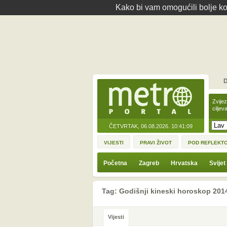
Kako bi vam omogućili bolje kor
D
Zvije
ciljev
ČETVRTAK, 06.08.2026.
10:41:09
VIJESTI
PRAVI ŽIVOT
POD REFLEKT
Početna
Zagreb
Hrvatska
Svijet
Tag: Godišnji kineski horoskop 201
Vijesti