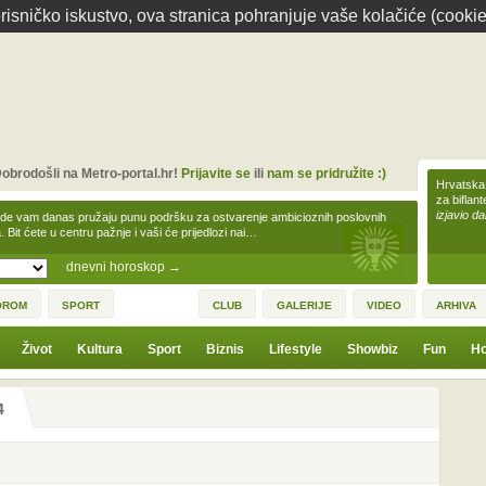
isničko iskustvo, ova stranica pohranjuje vaše kolačiće (cookie
obrodošli na Metro-portal.hr!
Prijavite se
ili
nam se pridružite :)
Hrvatska 
za biflan
izjavio da
zde vam danas pružaju punu podršku za ostvarenje ambicioznih poslovnih
a. Bit ćete u centru pažnje i vaši će prijedlozi nai…
dnevni horoskop
→
OROM
SPORT
CLUB
GALERIJE
VIDEO
ARHIVA
Život
Kultura
Sport
Biznis
Lifestyle
Showbiz
Fun
Ho
4