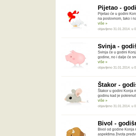
Pijetao - god
Pijetao će u godini Kon
na poslovnom, tako i na
više »
objavljeno 31.01.2014. u 
Svinja - godi
Svinja će u godini Konj
godine, no i dalje će s
više »
objavljeno 31.01.2014. u 
Štakor - godi
Štakor u godini Konja 
godinu kad je pokrenut
više »
objavljeno 31.01.2014. u 
Bivol - godiš
Bivol od godine Konja m
aspektima života predvi