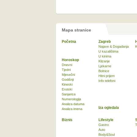
Mapa stranice
Početna
Zagreb
Najave & Događanja
K
U kazalištima
U kinima
Horoskop
Klizanje
Dnevni
Ljekarne
Tjedni
Bolnice
Mjesečni
Hitni prijem
Godišnji
Info telefoni
Kineski
Erotski
Sanjarica
Numerologija
Analiza datuma
Iza ogledala
Analiza imena
Biznis
Lifestyle
Gastro
T
Auto
Body&Soul