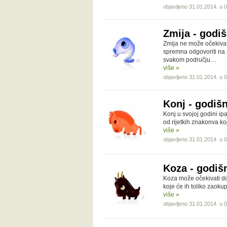
objavljeno 31.01.2014. u 
Zmija - godiš
Zmija ne može očekivat
spremna odgovoriti na s
svakom području…
više »
objavljeno 31.01.2014. u 
Konj - godišn
Konj u svojoj godini ip
od rijetkih znakonva k
više »
objavljeno 31.01.2014. u 
Koza - godišn
Koza može očekivati dob
koje će ih toliko zaoku
više »
objavljeno 31.01.2014. u 