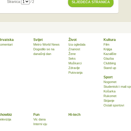
Stranica
/ 2
SLJEDEĆA STRANICA
Hrvatska
Svijet
Život
Kultura
omentari
Metro World News
Iza ogledala
Film
Dogodilo se na
Znanost
Knjiga
današnji dan
Žene
Kazalište
Seks
Glazba
Muškarci
Clubbing
Zdravlje
Stand up
Putovanja
Sport
Nogomet
Studentski i mali sp
Košarka
Rukomet
Skijanje
Ostali sportovi
Showbiz
Fun
Hi-tech
elevizija
Vic dana
Interni vju