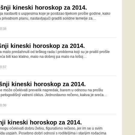
išnji kineski horoskop za 2014.
ja nastaviti s uspjesima koje je postizao tijekom prošle godine, kako
 privatnom planu, nastavljajući graditi solidne temelje za…
00:38
šnji kineski horoskop za 2014.
a malo predahnuti od teškog rada i problema koji su je pratili prošle
reća biti kao klatno, malo na dobroj pa malo na lošoj…
00:37
šnji kineski horoskop za 2014.
ne može očekivati prevelik napredak, barem u odnosu na prošlu
 petogodišnji vatreni ciklus. Jednostavno rečeno, kakva je sreća…
00:36
nji kineski horoskop za 2014.
ogu očekivati dobru žetvu, figurativno rečeno, jer im se u svim
đa uspjeh. Posebno dobri odnosi s roditeljima i starijim rođacima