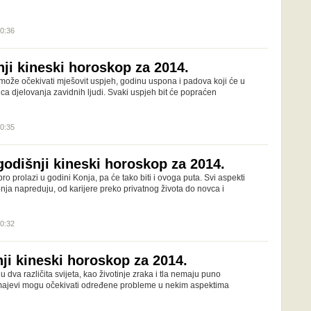
00:36
nji kineski horoskop za 2014.
može očekivati mješovit uspjeh, godinu uspona i padova koji će u
ica djelovanja zavidnih ljudi. Svaki uspjeh bit će popraćen
00:35
godišnji kineski horoskop za 2014.
ro prolazi u godini Konja, pa će tako biti i ovoga puta. Svi aspekti
nja napreduju, od karijere preko privatnog života do novca i
00:32
ji kineski horoskop za 2014.
u dva različita svijeta, kao životinje zraka i tla nemaju puno
majevi mogu očekivati određene probleme u nekim aspektima