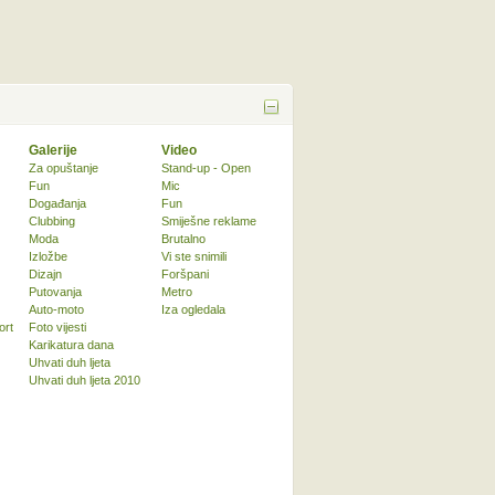
Galerije
Video
Za opuštanje
Stand-up - Open
Fun
Mic
Događanja
Fun
Clubbing
Smiješne reklame
Moda
Brutalno
Izložbe
Vi ste snimili
Dizajn
Foršpani
Putovanja
Metro
Auto-moto
Iza ogledala
ort
Foto vijesti
Karikatura dana
Uhvati duh ljeta
Uhvati duh ljeta 2010