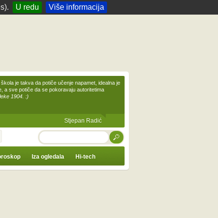
s).
U redu
Više informacija
škola je takva da potiče učenje napamet, idealna je
te, a sve potiče da se pokoravaju autoritetima
leke 1904. :)
Stjepan Radić
TRAŽI
roskop
Iza ogledala
Hi-tech