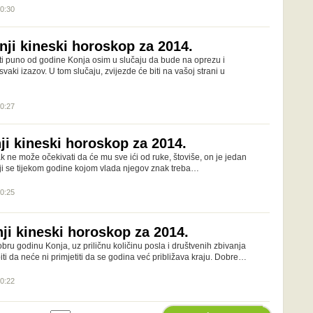
00:30
nji kineski horoskop za 2014.
i puno od godine Konja osim u slučaju da bude na oprezu i
vaki izazov. U tom slučaju, zvijezde će biti na vašoj strani u
00:27
ji kineski horoskop za 2014.
ak ne može očekivati da će mu sve ići od ruke, štoviše, on je jedan
oji se tijekom godine kojom vlada njegov znak treba…
00:25
ji kineski horoskop za 2014.
ru godinu Konja, uz priličnu količinu posla i društvenih zbivanja
piti da neće ni primjetiti da se godina već približava kraju. Dobre…
00:22