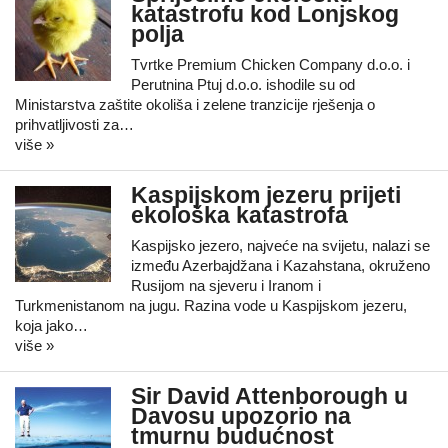
katastrofu kod Lonjskog
polja
Tvrtke Premium Chicken Company d.o.o. i
Perutnina Ptuj d.o.o. ishodile su od
Ministarstva zaštite okoliša i zelene tranzicije rješenja o
prihvatljivosti za…
više »
Kaspijskom jezeru prijeti
ekološka katastrofa
Kaspijsko jezero, najveće na svijetu, nalazi se
između Azerbajdžana i Kazahstana, okruženo
Rusijom na sjeveru i Iranom i
Turkmenistanom na jugu. Razina vode u Kaspijskom jezeru,
koja jako…
više »
Sir David Attenborough u
Davosu upozorio na
tmurnu budućnost