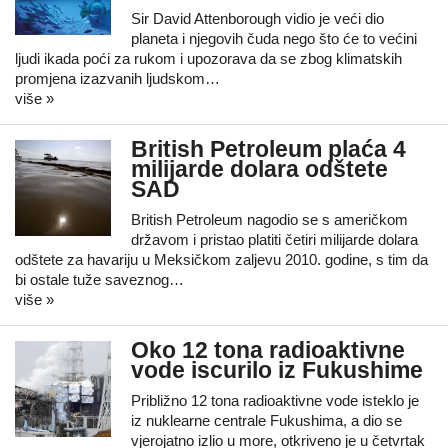
Sir David Attenborough vidio je veći dio
planeta i njegovih čuda nego što će to većini
ljudi ikada poći za rukom i upozorava da se zbog klimatskih
promjena izazvanih ljudskom…
više »
British Petroleum plaća 4
milijarde dolara odštete
SAD
British Petroleum nagodio se s američkom
državom i pristao platiti četiri milijarde dolara
odštete za havariju u Meksičkom zaljevu 2010. godine, s tim da
bi ostale tuže saveznog…
više »
Oko 12 tona radioaktivne
vode iscurilo iz Fukushime
Približno 12 tona radioaktivne vode isteklo je
iz nuklearne centrale Fukushima, a dio se
vjerojatno izlio u more, otkriveno je u četvrtak