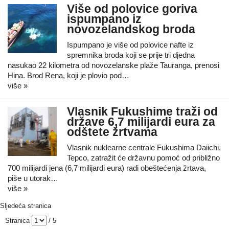
Više od polovice goriva
ispumpano iz
novozelandskog broda
Ispumpano je više od polovice nafte iz
spremnika broda koji se prije tri djedna
nasukao 22 kilometra od novozelanske plaže Tauranga, prenosi
Hina. Brod Rena, koji je plovio pod…
više »
Vlasnik Fukushime traži od
države 6,7 milijardi eura za
odštete žrtvama
Vlasnik nuklearne centrale Fukushima Daiichi,
Tepco, zatražit će državnu pomoć od približno
700 milijardi jena (6,7 milijardi eura) radi obeštećenja žrtava,
piše u utorak…
više »
Sljedeća stranica
Stranica
/ 5