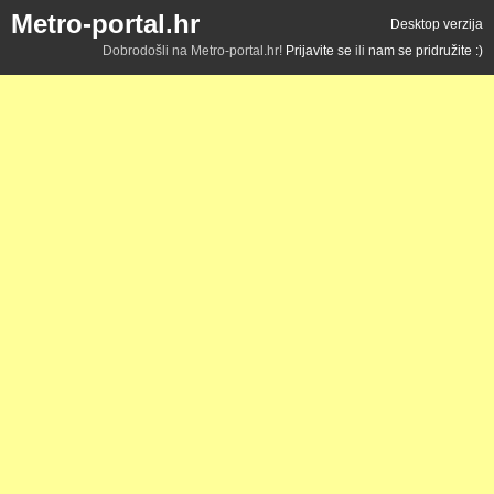
Metro-portal.hr
Desktop verzija
Dobrodošli na Metro-portal.hr!
Prijavite se
ili
nam se pridružite :)