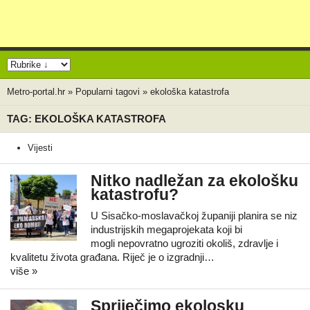
Metro-portal.hr
»
Popularni tagovi
»
ekološka katastrofa
TAG: EKOLOŠKA KATASTROFA
Vijesti
Nitko nadležan za ekološku
katastrofu?
U Sisačko-moslavačkoj županiji planira se niz
industrijskih megaprojekata koji bi
mogli nepovratno ugroziti okoliš, zdravlje i
kvalitetu života građana. Riječ je o izgradnji…
više »
Spriječimo ekolosku