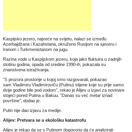
Kaspijsko jezero, najveće na svijetu, nalazi se između
Azerbajdžana i Kazahstana, okruženo Rusijom na sjeveru i
Iranom i Turkmenistanom na jugu.
Razina vode u Kaspijskom jezeru, koja jako fluktuira u zadnjih
stotinu godina, opada od sredine 1990-ih, pokazala su
znanstvena istraživanja.
"S prozora prostorije u kojoj smo razgovarali, pokazao
sam Vladimiru Vladimiroviču (Putinu) stijene koje su prije samo
dvije godine bile pod vodom", rekao je Alijev u izjavi za novinare
stojeći pored Putina u Bakuu. "Danas su već metar iznad
površine", dodao je.
Putin nije dao izjavu za medije.
Alijev: Pretvara se u ekološku katastrofu
Alijev je rekao da se s Putinom dogovorio da će analizirati