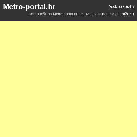
Metro-portal.hr
Desktop verzija
Dobrodošli na Metro-portal.hr!
Prijavite se
ili
nam se pridružite :)