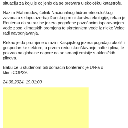
situaciju za koju je ocijenio da se pretvara u ekološku katastrofu.
Nazim Mahmudov, čelnik Nacionalnog hidrometeorološkog
zavoda u sklopu azerbajdžanskog ministarstva ekologije, rekao je
Reutersu da su razine jezera pogođene povećanim isparavanjem
vode zbog klimatskih promjena te skretanjem vode iz rijeke Volge
radi navodnjavanja.
Rekao je da promjene u razini Kaspijskog jezera pogađaju okoliš i
gospodarske sektore, u prvom redu iskorištavanje nafte i plina, te
pozvao na globalne napore da se smanji emisije stakleničkih
plinova.
Baku će u studenom biti domaćin konferencije UN-a o
klimi COP29.
24.08.2024. 19:01:00