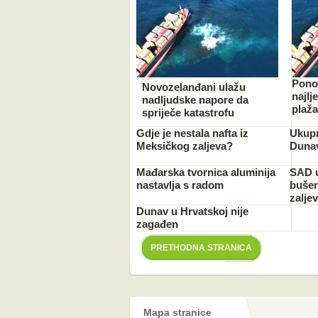
Pono
Novozelanđani ulažu
najlj
nadljudske napore da
plaža
spriječe katastrofu
Gdje je nestala nafta iz
Ukupn
Meksičkog zaljeva?
Dunav
Mađarska tvornica aluminija
SAD u
nastavlja s radom
bušen
zalje
Dunav u Hrvatskoj nije
zagađen
PRETHODNA STRANICA
Mapa stranice