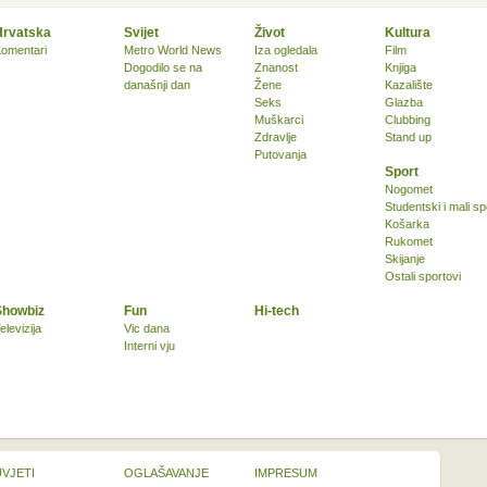
Hrvatska
Svijet
Život
Kultura
omentari
Metro World News
Iza ogledala
Film
Dogodilo se na
Znanost
Knjiga
današnji dan
Žene
Kazalište
Seks
Glazba
Muškarci
Clubbing
Zdravlje
Stand up
Putovanja
Sport
Nogomet
Studentski i mali sp
Košarka
Rukomet
Skijanje
Ostali sportovi
Showbiz
Fun
Hi-tech
elevizija
Vic dana
Interni vju
UVJETI
OGLAŠAVANJE
IMPRESUM