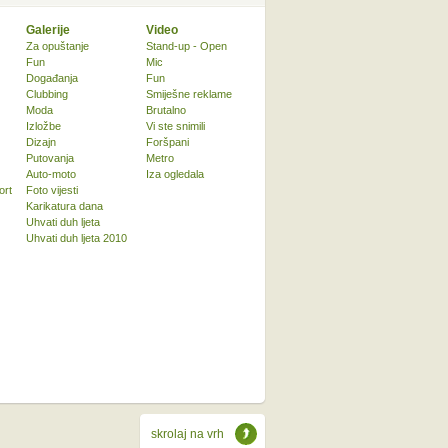
Galerije
Video
Za opuštanje
Stand-up - Open
Fun
Mic
Događanja
Fun
Clubbing
Smiješne reklame
Moda
Brutalno
Izložbe
Vi ste snimili
Dizajn
Foršpani
Putovanja
Metro
Auto-moto
Iza ogledala
ort
Foto vijesti
Karikatura dana
Uhvati duh ljeta
Uhvati duh ljeta 2010
skrolaj na vrh