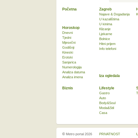
Početna
Zagreb
Najave & Događanja
K
U kazalištima
U kinima
Horoskop
Klizanje
Dnevni
Ljekarne
Tjedni
Bolnice
Mjesečni
Hitni prijem
Godišnji
Info telefoni
Kineski
Erotski
Sanjarica
Numerologija
Analiza datuma
Iza ogledala
Analiza imena
Biznis
Lifestyle
Gastro
T
Auto
Body&Soul
Moda&Stil
Casa
©
Metro portal 2026
PRIVATNOST