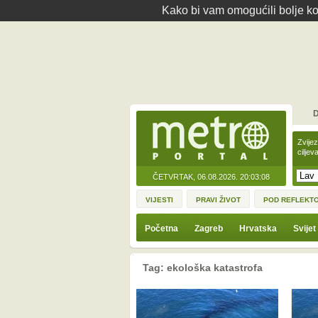
Kako bi vam omogućili bolje kor
D
Zvije
ciljev
ČETVRTAK, 06.08.2026.
20:03:08
VIJESTI
PRAVI ŽIVOT
POD REFLEKT
Početna
Zagreb
Hrvatska
Svijet
Tag: ekološka katastrofa