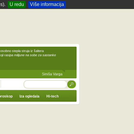
s).
U redu
Više informacija
 osobno stepla struja iz šaltera
koji rasipa milijune na sobe za sastanke
Siniša Varga
TRAŽI
roskop
Iza ogledala
Hi-tech