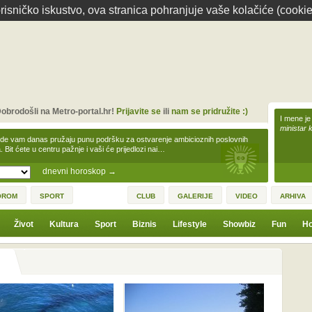
isničko iskustvo, ova stranica pohranjuje vaše kolačiće (cookie
obrodošli na Metro-portal.hr!
Prijavite se
ili
nam se pridružite :)
I mene je
ministar 
zde vam danas pružaju punu podršku za ostvarenje ambicioznih poslovnih
a. Bit ćete u centru pažnje i vaši će prijedlozi nai…
dnevni horoskop
→
OROM
SPORT
CLUB
GALERIJE
VIDEO
ARHIVA
Život
Kultura
Sport
Biznis
Lifestyle
Showbiz
Fun
Ho