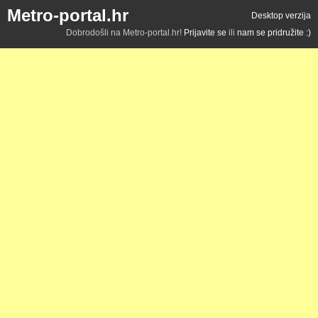
Metro-portal.hr
Desktop verzija
Dobrodošli na Metro-portal.hr!
Prijavite se
ili
nam se pridružite :)