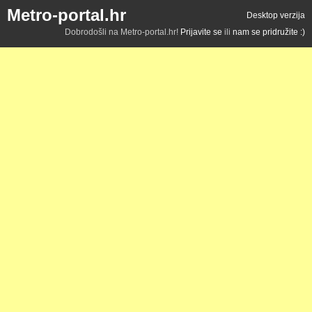
Metro-portal.hr
Desktop verzija
Dobrodošli na Metro-portal.hr!
Prijavite se
ili
nam se pridružite :)