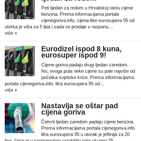
Peti tjedan za redom u Hrvatskoj rastu cijene
benzina. Prema informacijama portala
cijenegoriva.info, cijena litre eurosupera 95 od
utorka je viša za 5 lipa i sada se prodaje u rasponu…
više »
Eurodizel ispod 8 kuna,
eurosuper ispod 9!
Cijene goriva padaju drugi tjedan zaredom.
No, ovoga puta neke cijene su pale najviše od
početka svjetske krize. Prema informacijama
portala cijenegoriva.info, litra eurosupera 95 od…
više »
Nastavlja se oštar pad
cijena goriva
Četvrti tjedan zaredom padaju cijene benzina.
Prema informacijama portala cijenegoriva.info
litra eurosupera 95 u utorak je jeftinija za 20
lipa, čime je u spomenutom razdoblju pala ukupno 75…