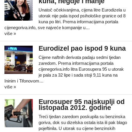
kuna, negdje i manje
Unatoč očekivanjima, cijena litre Eurodizela u
utorak nije pala ispod psihološke granice od 8
kuna po litri. Prema informacijama portala
cijenegoriva.info, sve najveće kompanije u…
više »
Eurodizel pao ispod 9 kuna
Cijene naftnih derivata padaju sedmi tjedan
zaredom. Prema informacijama portala
cijenegoriva.info litra Eurosupera 95 u utorak
je pala za 32 lipe i sada stoji 9,11 kuna na
Ininim i Tifonovom…
više »
Eurosuper 95 najskuplji od
listopada 2012. godine
Treći tjedan zaredom poskupila su benzinska
goriva, dok su dizelska ostala ista ili pak blago
pojeftinila. U utorak su cijene benzinskih