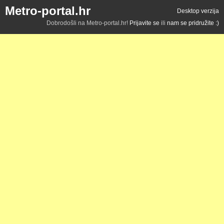
Metro-portal.hr
Desktop verzija
Dobrodošli na Metro-portal.hr!
Prijavite se
ili
nam se pridružite :)