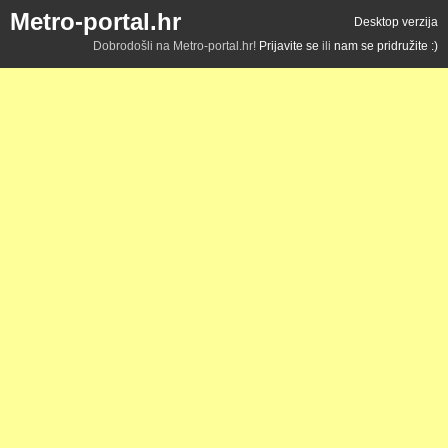
Metro-portal.hr
Desktop verzija
Dobrodošli na Metro-portal.hr!
Prijavite se
ili
nam se pridružite :)