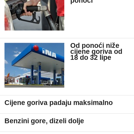
ponoći
Od ponoći niže
cijene goriva od
18 do 32 lipe
Cijene goriva padaju maksimalno
Benzini gore, dizeli dolje