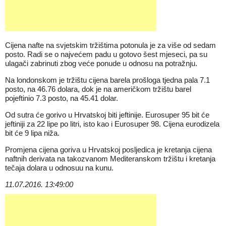
Cijena nafte na svjetskim tržištima potonula je za više od sedam
posto. Radi se o najvećem padu u gotovo šest mjeseci, pa su
ulagači zabrinuti zbog veće ponude u odnosu na potražnju.
Na londonskom je tržištu cijena barela prošloga tjedna pala 7.1
posto, na 46.76 dolara, dok je na američkom tržištu barel
pojeftinio 7.3 posto, na 45.41 dolar.
Od sutra će gorivo u Hrvatskoj biti jeftinije. Eurosuper 95 bit će
jeftiniji za 22 lipe po litri, isto kao i Eurosuper 98. Cijena eurodizela
bit će 9 lipa niža.
Promjena cijena goriva u Hrvatskoj posljedica je kretanja cijena
naftnih derivata na takozvanom Mediteranskom tržištu i kretanja
tečaja dolara u odnosuu na kunu.
11.07.2016. 13:49:00