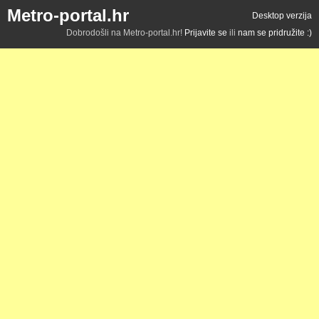
Metro-portal.hr
Desktop verzija
Dobrodošli na Metro-portal.hr!
Prijavite se
ili
nam se pridružite :)