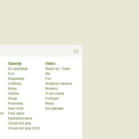
Galerije
Video
Za opuštanje
Stand-up - Open
Fun
Mic
Događanja
Fun
Clubbing
Smiješne reklame
Moda
Brutalno
Izložbe
Vi ste snimili
Dizajn
Foršpani
Putovanja
Metro
Auto-moto
Iza ogledala
ort
Foto vijesti
Karikatura dana
Uhvati duh ljeta
Uhvati duh ljeta 2010