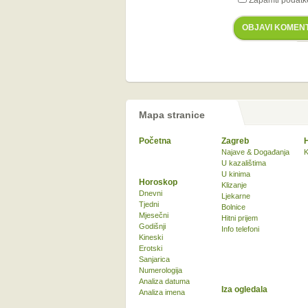
Zapamti podatk
OBJAVI KOMEN
Mapa stranice
Početna
Zagreb
Najave & Događanja
K
U kazalištima
U kinima
Horoskop
Klizanje
Dnevni
Ljekarne
Tjedni
Bolnice
Mjesečni
Hitni prijem
Godišnji
Info telefoni
Kineski
Erotski
Sanjarica
Numerologija
Analiza datuma
Iza ogledala
Analiza imena