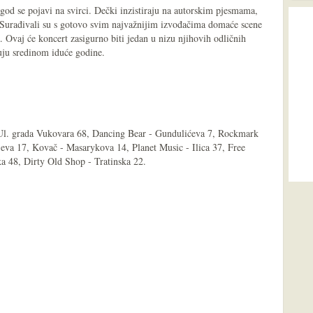
e god se pojavi na svirci. Dečki inzistiraju na autorskim pjesmama,
t. Surađivali su s gotovo svim najvažnijim izvođačima domaće scene
 Ovaj će koncert zasigurno biti jedan u nizu njihovih odličnih
juju sredinom iduće godine.
Ul. grada Vukovara 68, Dancing Bear - Gundulićeva 7, Rockmark
jeva 17, Kovač - Masarykova 14, Planet Music - Ilica 37, Free
a 48, Dirty Old Shop - Tratinska 22.