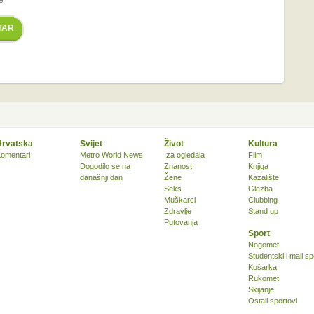
e
TAR
Hrvatska
Svijet
Život
Kultura
omentari
Metro World News
Iza ogledala
Film
Dogodilo se na
Znanost
Knjiga
današnji dan
Žene
Kazalište
Seks
Glazba
Muškarci
Clubbing
Zdravlje
Stand up
Putovanja
Sport
Nogomet
Studentski i mali sp
Košarka
Rukomet
Skijanje
Ostali sportovi