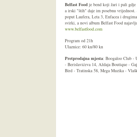
Belfast Food
je bend koji žari i pali gdj
a irski "štih" daje im posebnu vrijednos
poput Laufera, Leta 3, Enfacea i drugima.
svirki, a novi album Belfast Food najavl
www.belfastfood.com
Program od 21h
Ulaznice: 60 kn/80 kn
Pretprodajna mjesta
: Boogaloo Club - 
- Berislavićeva 14, Aždaja Boutique - Ga
Bird - Tratinska 58, Mega Muzika - Vlašk