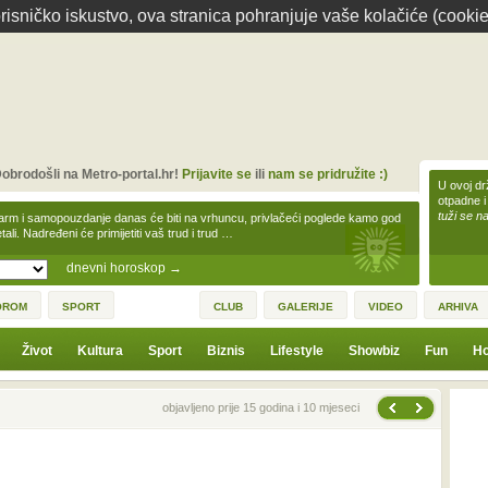
isničko iskustvo, ova stranica pohranjuje vaše kolačiće (cookie
obrodošli na Metro-portal.hr!
Prijavite se
ili
nam se pridružite :)
U ovoj dr
otpadne i
tuži se na
arm i samopouzdanje danas će biti na vrhuncu, privlačeći poglede kamo god
tali. Nadređeni će primijetiti vaš trud i trud …
dnevni horoskop
→
OROM
SPORT
CLUB
GALERIJE
VIDEO
ARHIVA
Život
Kultura
Sport
Biznis
Lifestyle
Showbiz
Fun
Ho
Sljedeća vijest
Prethodna vijest
objavljeno prije 15 godina i 10 mjeseci