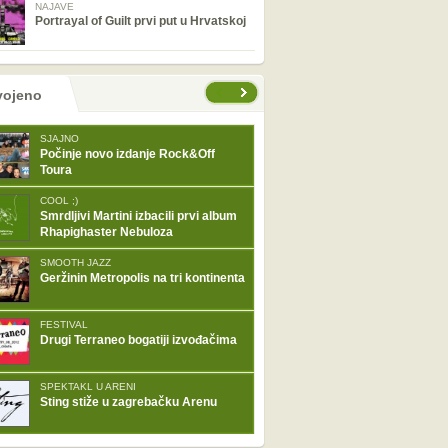
NAJAVE
Portrayal of Guilt prvi put u Hrvatskoj
tranice
vojeno
SJAJNO
Počinje novo izdanje Rock&Off
Toura
COOL ;)
Smrdljivi Martini izbacili prvi album
Rhapighaster Nebuloza
SMOOTH JAZZ
Geržinin Metropolis na tri kontinenta
FESTIVAL
Drugi Terraneo bogatiji izvođačima
SPEKTAKL U ARENI
Sting stiže u zagrebačku Arenu