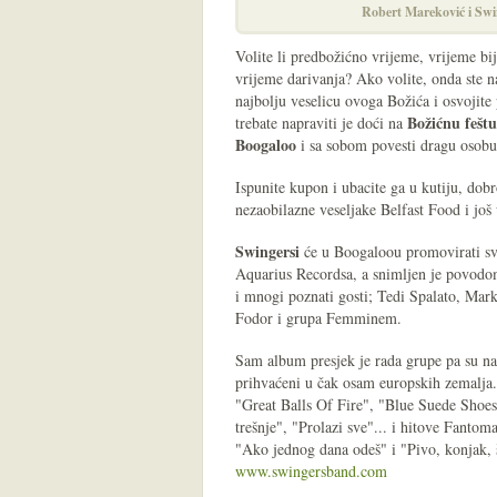
Robert Mareković i Swi
Volite li predbožićno vrijeme, vrijeme bij
vrijeme darivanja? Ako volite, onda ste 
najbolju veselicu ovoga Božića i osvojite 
Božićnu feštu
trebate napraviti je doći na
Boogaloo
i sa sobom povesti dragu osobu
Ispunite kupon i ubacite ga u kutiju, dob
nezaobilazne veseljake Belfast Food i još
Swingersi
će u Boogaloou promovirati sv
Aquarius Recordsa, a snimljen je povodom
i mnogi poznati gosti; Tedi Spalato, Mark
Fodor i grupa Femminem.
Sam album presjek je rada grupe pa su nam
prihvaćeni u čak osam europskih zemalja.
"Great Balls Of Fire", "Blue Suede Shoe
trešnje", "Prolazi sve"... i hitove Fanto
"Ako jednog dana odeš" i "Pivo, konjak, 
www.swingersband.com