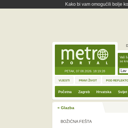
Kako bi vam omogućili bolje kor
D
Vaš š
se kre
PETAK, 07.08.2026.
18:19:28
VIJESTI
PRAVI ŽIVOT
POD REFLEKT
Početna
Zagreb
Hrvatska
Svijet
« Glazba
BOŽIĆNA FEŠTA