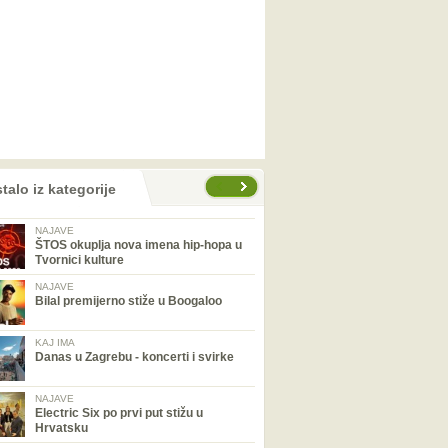
talo iz kategorije
NAJAVE
ŠTOS okuplja nova imena hip-hopa u
Tvornici kulture
NAJAVE
Bilal premijerno stiže u Boogaloo
KAJ IMA
Danas u Zagrebu - koncerti i svirke
NAJAVE
Electric Six po prvi put stižu u
Hrvatsku