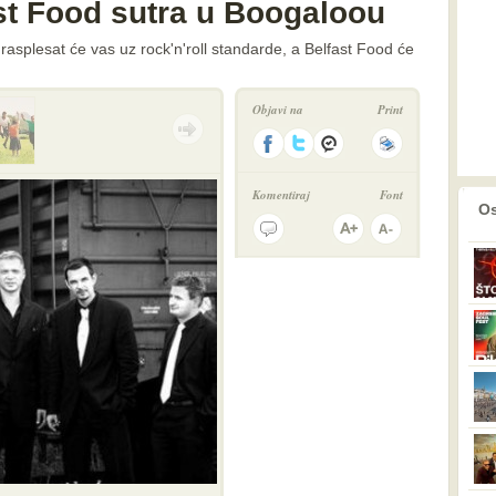
ast Food sutra u Boogaloou
rasplesat će vas uz rock'n'roll standarde, a Belfast Food će
Objavi na
Print
Komentiraj
Font
prethodno
2
Os