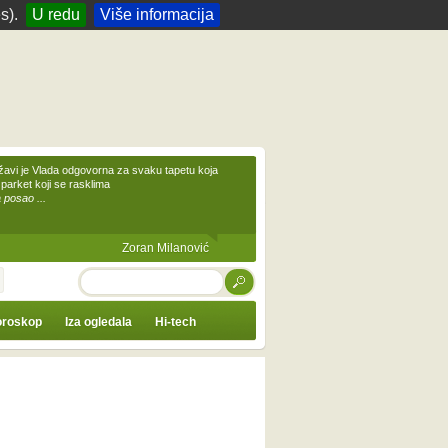
s).
U redu
Više informacija
žavi je Vlada odgovorna za svaku tapetu koja
 parket koji se rasklima
 posao ...
Zoran Milanović
TRAŽI
roskop
Iza ogledala
Hi-tech