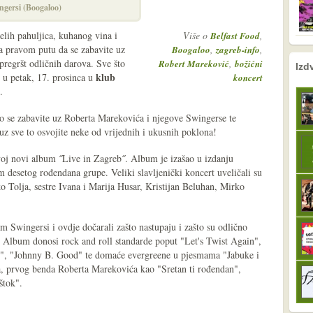
ngersi (Boogaloo)
elih pahuljica, kuhanog vina i
Više o
,
Belfast Food
na pravom putu da se zabavite uz
,
,
Boogaloo
zagreb-info
pregršt odličnih darova. Sve što
,
nema prethodne s
sljedeće
Robert Mareković
božićni
Izd
klub
u petak, 17. prosinca u
koncert
.
ro se zabavite uz Roberta Marekovića i njegove Swingerse te
 uz sve to osvojite neke od vrijednih i ukusnih poklona!
oj novi album ˝Live in Zagreb˝. Album je izašao u izdanju
 desetog rođendana grupe. Veliki slavljenički koncert uveličali su
o Tolja, sestre Ivana i Marija Husar, Kristijan Beluhan, Mirko
 Swingersi i ovdje dočarali zašto nastupaju i zašto su odlično
 Album donosi rock and roll standarde poput "Let's Twist Again",
s", "Johnny B. Good" te domaće evergreene u pjesmama "Jabuke i
ma, prvog benda Roberta Marekovića kao "Sretan ti rođendan",
štok".