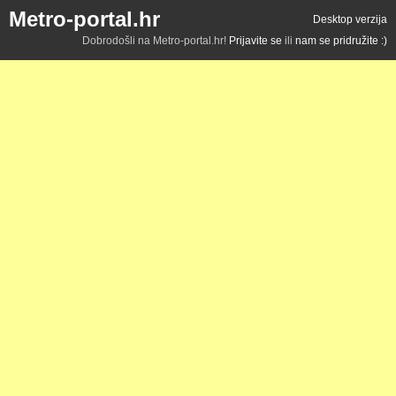
Metro-portal.hr
Desktop verzija
Dobrodošli na Metro-portal.hr!
Prijavite se
ili
nam se pridružite :)