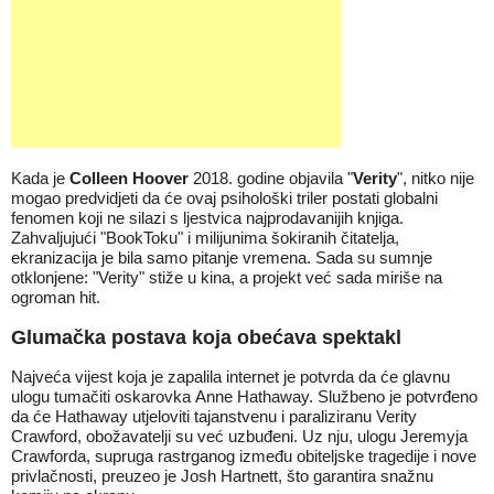
Kada je
Colleen Hoover
2018. godine objavila "
Verity
", nitko nije
mogao predvidjeti da će ovaj psihološki triler postati globalni
fenomen koji ne silazi s ljestvica najprodavanijih knjiga.
Zahvaljujući "BookToku" i milijunima šokiranih čitatelja,
ekranizacija je bila samo pitanje vremena. Sada su sumnje
otklonjene: "Verity" stiže u kina, a projekt već sada miriše na
ogroman hit.
Glumačka postava koja obećava spektakl
Najveća vijest koja je zapalila internet je potvrda da će glavnu
ulogu tumačiti oskarovka Anne Hathaway. Službeno je potvrđeno
da će Hathaway utjeloviti tajanstvenu i paraliziranu Verity
Crawford, obožavatelji su već uzbuđeni. Uz nju, ulogu Jeremyja
Crawforda, supruga rastrganog između obiteljske tragedije i nove
privlačnosti, preuzeo je Josh Hartnett, što garantira snažnu