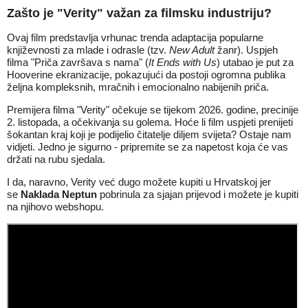
Zašto je "Verity" važan za filmsku industriju?
Ovaj film predstavlja vrhunac trenda adaptacija popularne
književnosti za mlade i odrasle (tzv.
New Adult
žanr). Uspjeh
filma "Priča završava s nama" (
It Ends with Us
) utabao je put za
Hooverine ekranizacije, pokazujući da postoji ogromna publika
željna kompleksnih, mračnih i emocionalno nabijenih priča.
Premijera filma "Verity" očekuje se tijekom 2026. godine, precinije
2. listopada, a očekivanja su golema. Hoće li film uspjeti prenijeti
šokantan kraj koji je podijelio čitatelje diljem svijeta? Ostaje nam
vidjeti. Jedno je sigurno - pripremite se za napetost koja će vas
držati na rubu sjedala.
I da, naravno, Verity već dugo možete kupiti u Hrvatskoj jer
se
Naklada Neptun
pobrinula za sjajan prijevod i možete je kupiti
na njihovo webshopu.