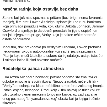
kemiju na ekranu.
Mračna radnja koja ostavlja bez daha
Za one koji još nisu upoznati s pričom (bez brige, nema kvarenja
radnje!), film prati Lowen Ashleigh, spisateljicu na rubu bankrota
koja prihvaća ponudu života, koju glumi Dakota Johnson. Jeremy
Crawford unajmljuje je da dovrši preostale knjige u uspješnom
serijalu njegove supruge, Verity, koja je nakon teške nesreće
ostala nepokretna.
Međutim, dok prekopava po Veritynim uredima, Lowen pronalazi
nedovršeni rukopis autobiografije koji sadrži jeziva priznanja.
Pitanje koje muči čitatelje, a uskoro će i gledatelje, ostaje isto: Je
li rukopis istina ili plod bolesne mašte?
Redateljska palica i atmosfera
Film režira Michael Showalter, poznat po tome što zna izvući
duboke emocije iz svojih likova. Njegov zadatak neće biti lak -
"Verity" se oslanja na klaustrofobičnu atmosferu izoliranog imanja
i stalni osjećaj nelagode. Produkcijski tim najavljuje triler koji će
biti vizualno vjeran mračnim tonovima knjige, uz zadržavanje
onog poznatog "shyamalanovskog" obrata koji je knjigu i učinio
slavnom.