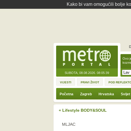
Kako bi vam omogućili bolje kor
D
Ovo j
kozmi
SUBOTA, 08.08.2026.
08:05:39
VIJESTI
PRAVI ŽIVOT
POD REFLEKT
Početna
Zagreb
Hrvatska
Svijet
« Lifestyle BODY&SOUL
MLJAC