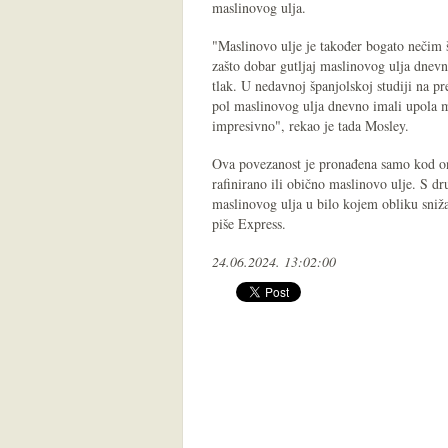
maslinovog ulja.
"Maslinovo ulje je također bogato nečim št
zašto dobar gutljaj maslinovog ulja dnevn
tlak. U nedavnoj španjolskoj studiji na prek
pol maslinovog ulja dnevno imali upola ma
impresivno", rekao je tada Mosley.
Ova povezanost je pronađena samo kod oni
rafinirano ili obično maslinovo ulje. S dr
maslinovog ulja u bilo kojem obliku sniža
piše Express.
24.06.2024. 13:02:00