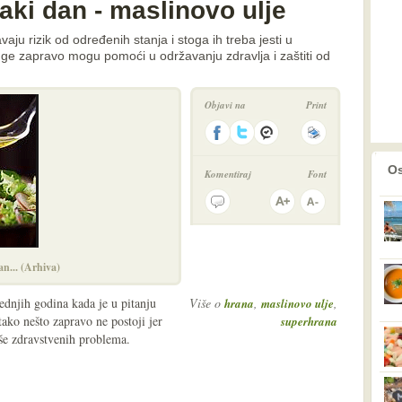
ki dan - maslinovo ulje
ju rizik od određenih stanja i stoga ih treba jesti u
ge zapravo mogu pomoći u održavanju zdravlja i zaštiti od
Objavi na
Print
prethodno
2
Os
Komentiraj
Font
an... (Arhiva)
ednjih godina kada je u pitanju
Više o
,
,
hrana
maslinovo ulje
tako nešto zapravo ne postoji jer
superhrana
iše zdravstvenih problema.