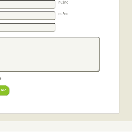
nužno
nužno
e
TAR