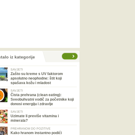
talo iz kategorije
SAVJETI
Zašto su kreme s UV faktorom
apsolutno neophodne: štit koji
spašava kožu i mladost
SAVJETI
Čista prehrana (clean eating):
Sveobuhvatni vodič za početnike koji
donosi energiju i zdravlje
SAVJETI
Uzimate li previše vitamina i
minerala?
PREHRANOM DO POZITIVE
Kako hranom instantno podići