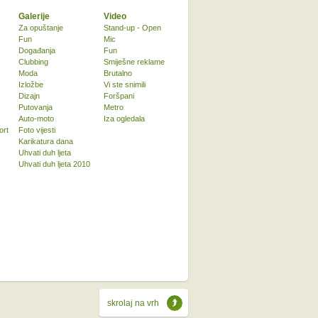
Galerije
Video
Za opuštanje
Stand-up - Open
Fun
Mic
Događanja
Fun
Clubbing
Smiješne reklame
Moda
Brutalno
Izložbe
Vi ste snimili
Dizajn
Foršpani
Putovanja
Metro
Auto-moto
Iza ogledala
ort
Foto vijesti
Karikatura dana
Uhvati duh ljeta
Uhvati duh ljeta 2010
skrolaj na vrh