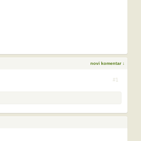
novi komentar ↓
S
#1