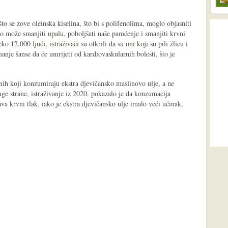
o se zove oleinska kiselina, što bi s polifenolima, moglo objasniti
o može smanjiti upalu, poboljšati naše pamćenje i smanjiti krvni
o 12.000 ljudi, istraživači su otkrili da su oni koji su pili žlicu i
nje šanse da će umrijeti od kardiovaskularnih bolesti, što je
h koji konzumiraju ekstra djevičansko maslinovo ulje, a ne
uge strane, istraživanje iz 2020. pokazalo je da konzumacija
va krvni tlak, iako je ekstra djevičansko ulje imalo veći učinak,