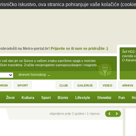
isničko iskustvo, ova stranica pohranjuje vaše kolačiće (cookie
obrodošli na Metro-portal.hr!
Prijavite se
ili
nam se pridružite :)
Šef HDZ-a
zavoda u
O Karamar
e vaš dan jer se Sunce u vašem znaku savršeno spaja s moćnim
čkim tranzitima. Zračite nevjerojatnim samopouzdanjem i magnets…
dnevni horoskop
→
OROM
SPORT
CLUB
GALERIJE
VIDEO
ARHIVA
Život
Kultura
Sport
Biznis
Lifestyle
Showbiz
Fun
Ho
Sljedeća vijest
Prethodna vijest
objavljeno prije 2 godine i 1 mjesec