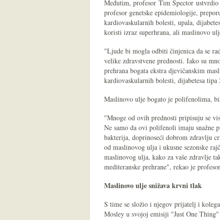
Međutim, profesor Tim Spector ustvrdio j
profesor genetske epidemiologije, preporuč
kardiovaskularnih bolesti, upala, dijabete
koristi izraz superhrana, ali maslinovo ul
"Ljude bi mogla odbiti činjenica da se r
velike zdravstvene prednosti. Iako su mno
prehrana bogata ekstra djevičanskim mas
kardiovaskularnih bolesti, dijabetesa tipa 
Maslinovo ulje bogato je polifenolima, b
"Mnoge od ovih prednosti pripisuju se vi
Ne samo da ovi polifenoli imaju snažne pr
bakterija, doprinoseći dobrom zdravlju cr
od maslinovog ulja i ukusne sezonske raj
maslinovog ulja, kako za vaše zdravlje tak
mediteranske prehrane", rekao je profesor
Maslinovo ulje snižava krvni tlak
S time se složio i njegov prijatelj i kole
Mosley u svojoj emisiji "Just One Thing"