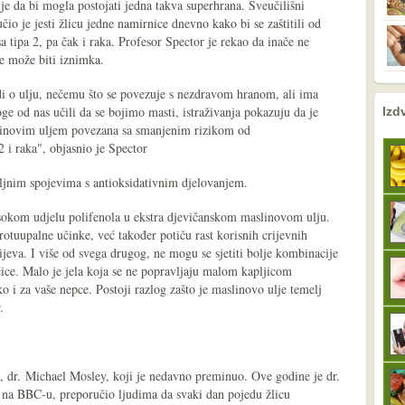
e da bi mogla postojati jedna takva superhrana. Sveučilišni
io je jesti žlicu jedne namirnice dnevno kako bi se zaštitili od
sa tipa 2, pa čak i raka. Profesor Spector je rekao da inače ne
je može biti iznimka.
adi o ulju, nečemu što se povezuje s nezdravom hranom, ali ima
nema prethodne s
sljedeće
ge od nas učili da se bojimo masti, istraživanja pokazuju da je
Izd
linovim uljem povezana sa smanjenim rizikom od
2 i raka", objasnio je Spector
iljnim spojevima s antioksidativnim djelovanjem.
sokom udjelu polifenola u ekstra djevičanskom maslinovom ulju.
otuupalne učinke, već također potiču rast korisnih crijevnih
ijeva. I više od svega drugog, ne mogu se sjetiti bolje kombinacije
čice. Malo je jela koja se ne popravljaju malom kapljicom
o i za vaše nepce. Postoji razlog zašto je maslinovo ulje temelj
.
ga, dr. Michael Mosley, koji je nedavno preminuo. Ove godine je dr.
 na BBC-u, preporučio ljudima da svaki dan pojedu žlicu