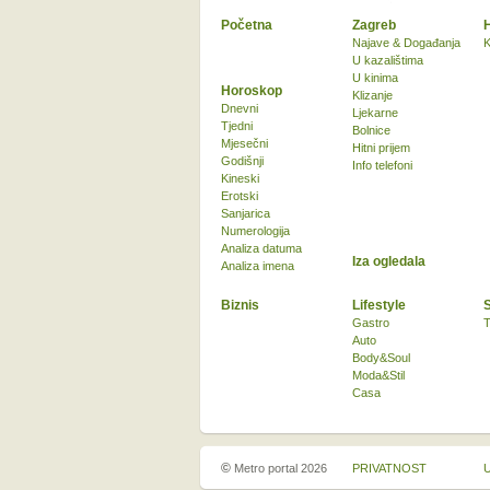
Početna
Zagreb
Najave & Događanja
K
U kazalištima
U kinima
Horoskop
Klizanje
Dnevni
Ljekarne
Tjedni
Bolnice
Mjesečni
Hitni prijem
Godišnji
Info telefoni
Kineski
Erotski
Sanjarica
Numerologija
Analiza datuma
Iza ogledala
Analiza imena
Biznis
Lifestyle
Gastro
T
Auto
Body&Soul
Moda&Stil
Casa
©
Metro portal 2026
PRIVATNOST