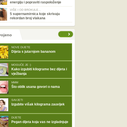
energiju i popraviti raspoloženje
VIŠE I OD BROKULE...
5 supernamirnica koje skrivaju
rekordan broj vlakana
tranice
vojeno
NOVE DIJETE
Dijeta s jutarnjom bananom
MOGUĆE JE :)
Kako izgubiti kilograme bez dijeta i
vježbanja
MMM
Što oblik usana govori o nama
SAVJETI
Izgubite višak kilograma zauvijek
DIJETE
Pegan dijeta koja vas ne izgladnjuje