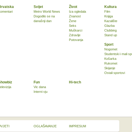
Hrvatska
Svijet
Život
Kultura
omentari
Metro World News
Iza ogledala
Film
Dogodilo se na
Znanost
Knjiga
današnji dan
Žene
Kazalište
Seks
Glazba
Muškarci
Clubbing
Zdravlje
Stand up
Putovanja
Sport
Nogomet
Studentski i mali sp
Košarka
Rukomet
Skijanje
Ostali sportovi
Showbiz
Fun
Hi-tech
elevizija
Vic dana
Interni vju
UVJETI
OGLAŠAVANJE
IMPRESUM