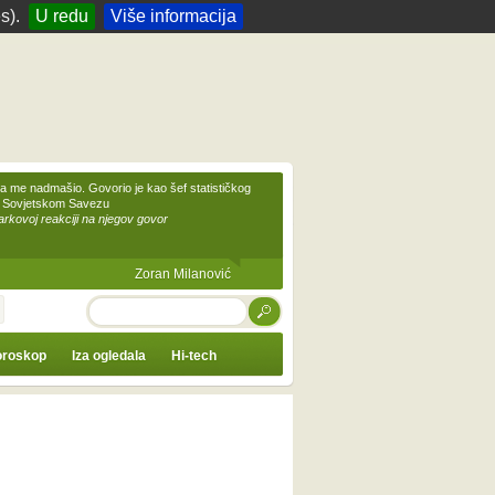
s).
U redu
Više informacija
 me nadmašio. Govorio je kao šef statističkog
 Sovjetskom Savezu
kovoj reakciji na njegov govor
Zoran Milanović
TRAŽI
roskop
Iza ogledala
Hi-tech