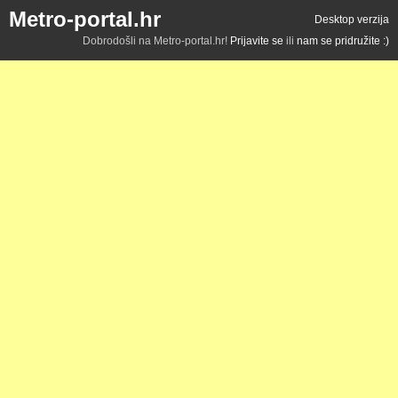
Metro-portal.hr
Desktop verzija
Dobrodošli na Metro-portal.hr!
Prijavite se
ili
nam se pridružite :)