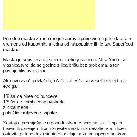
Prirodne maske za lice mogu napraviti puno više u puno kraćem
vremenu od kupovnih, a jedna od najpopularnijih je tzv. Superfood
maska.
Maska je smišljena u jednom celebrity salonu u New Yorku, a
vlasnica tvrdi da se godine s lica brišu bez problema, a ten
postaje blistav i sjajan.
Ako ovo zvuči privlačno, još će vas više razveseliti recept, pa
evo ga:
1/8 šalice pirea od bundeve
1/8 šalice zdrobljenog avokada
žličica meda
pola žlice mljevene paprike
Sastojke promiješajte u posudi, otvorite pore na licu ili toplim
tušem ili parenjem lica, nanesite masku na dekolte, vrat i lice i
ostavite petnaestak minuta da djeluje, a zatim isperite mlakom