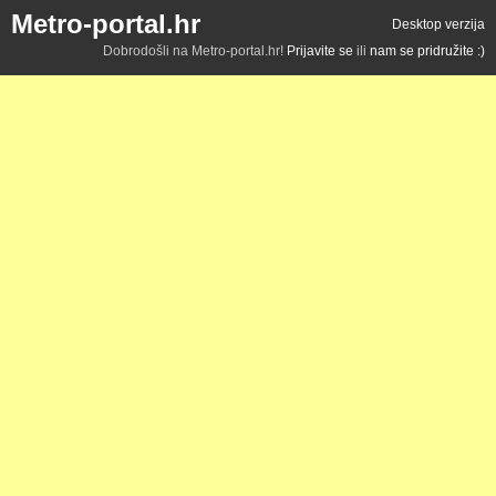
Metro-portal.hr
Desktop verzija
Dobrodošli na Metro-portal.hr!
Prijavite se
ili
nam se pridružite :)