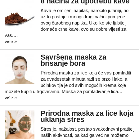
8 načina za upotrebu kave
Kava je omiljeni napitak, naročito jutarnji, no
uz to postoje i mnogi drugi načini primjene
ovog čarobnog napitka. Ukoliko ste ljubitelj
domaće crne kave, ovo su dobre vijesti za
vas.…
više »
Savršena maska za
brisanje bora
Prirodna maska za lice koja će vas pomladiti
za dvadesetak minuta radi se brzo i lako, a
učinkovitija je od svih mogućih krema koje
možete kupiti u trgovinama. Maska za pomlađivanje lica…
više »
Prirodna maska za lice koja
uklanja stres
Stres je, nažalost, postao svakodnevni pratitelj
naših aktivnosti, pa kad ga već ne možemo