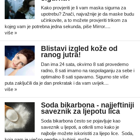
Kako provjeriti je li vam maska sigurna za
upotrebu? Znači, najvažnije je da maske budu
učinkovite, a to možete provjeriti trikom za
kojeg vam je potrebna jedna sekunda, piše Mirror.…
više »
Blistavi izgled kože od
ranog jutra!
Dan ima 24 sata, okvirno 8 sati provedemo
radno, 8 sati imamo na raspolaganju za sebe i
optimalno 8 sati spavamo. Sigurno ste više
puta zaključili da je dan prekratak i da vam uvijek…
više »
Soda bikarbona - najjeftiniji
saveznik za ljepotu lica
Soda bikarbona često se pojavljuje kao
saveznik u ljepoti, a otkrili smo kako je
najbolje možete iskoristiti za lijepo lice. Soda,
koja nam je vječno negdje u kuhinji, može…