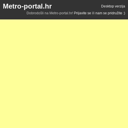
Metro-portal.hr
Desktop verzija
Dobrodošli na Metro-portal.hr!
Prijavite se
ili
nam se pridružite :)