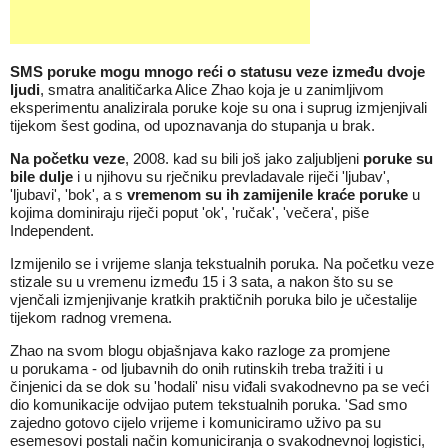
SMS poruke mogu mnogo reći o statusu veze između dvoje
ljudi
, smatra analitičarka Alice Zhao koja je u zanimljivom
eksperimentu analizirala poruke koje su ona i suprug izmjenjivali
tijekom šest godina, od upoznavanja do stupanja u brak.
Na početku veze
, 2008. kad su bili još jako zaljubljeni
poruke su
bile dulje
i u njihovu su rječniku prevladavale riječi 'ljubav',
'ljubavi', 'bok', a s
vremenom su ih zamijenile kraće poruke
u
kojima dominiraju riječi poput 'ok', 'ručak', 'večera', piše
Independent.
Izmijenilo se i vrijeme slanja tekstualnih poruka. Na početku veze
stizale su u vremenu između 15 i 3 sata, a nakon što su se
vjenčali izmjenjivanje kratkih praktičnih poruka bilo je učestalije
tijekom radnog vremena.
Zhao na svom blogu objašnjava kako razloge za promjene
u
porukama
- od ljubavnih do onih rutinskih treba tražiti i u
činjenici da se dok su 'hodali' nisu viđali
svakodnevno
pa se veći
dio komunikacije odvijao putem tekstualnih poruka. 'Sad smo
zajedno gotovo cijelo vrijeme i komuniciramo uživo pa su
esemesovi postali način komuniciranja o svakodnevnoj logistici,