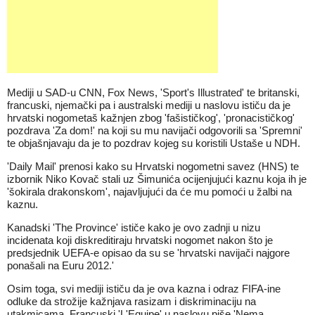
Mediji u SAD-u CNN, Fox News, 'Sport's Illustrated' te britanski,
francuski, njemački pa i australski mediji u naslovu ističu da je
hrvatski nogometaš kažnjen zbog 'fašističkog', 'pronacističkog'
pozdrava 'Za dom!' na koji su mu navijači odgovorili sa 'Spremni'
te objašnjavaju da je to pozdrav kojeg su koristili Ustaše u NDH.
'Daily Mail' prenosi kako su Hrvatski nogometni savez (HNS) te
izbornik Niko Kovač stali uz Šimunića ocijenjujući kaznu koja ih je
'šokirala drakonskom', najavljujući da će mu pomoći u žalbi na
kaznu.
Kanadski 'The Province' ističe kako je ovo zadnji u nizu
incidenata koji diskreditiraju hrvatski nogomet nakon što je
predsjednik UEFA-e opisao da su se 'hrvatski navijači najgore
ponašali na Euru 2012.'
Osim toga, svi mediji ističu da je ova kazna i odraz FIFA-ine
odluke da strožije kažnjava rasizam i diskriminaciju na
utakmicama. Francuski 'L'Equipe' u naslovu piše 'Nema