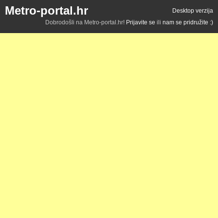
Metro-portal.hr
Desktop verzija
Dobrodošli na Metro-portal.hr!
Prijavite se
ili
nam se pridružite :)