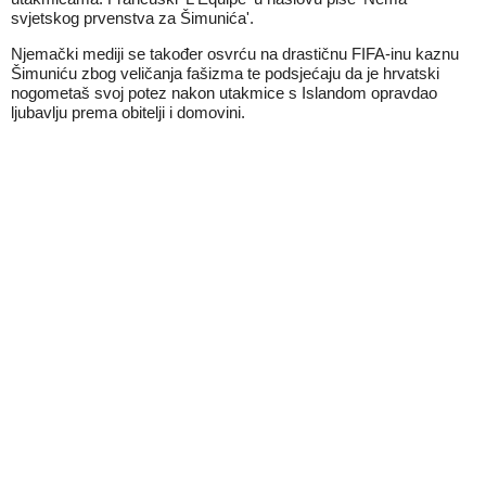
svjetskog prvenstva za Šimunića'.
Njemački mediji se također osvrću na drastičnu FIFA-inu kaznu
Šimuniću zbog veličanja fašizma te podsjećaju da je hrvatski
nogometaš svoj potez nakon utakmice s Islandom opravdao
ljubavlju prema obitelji i domovini.