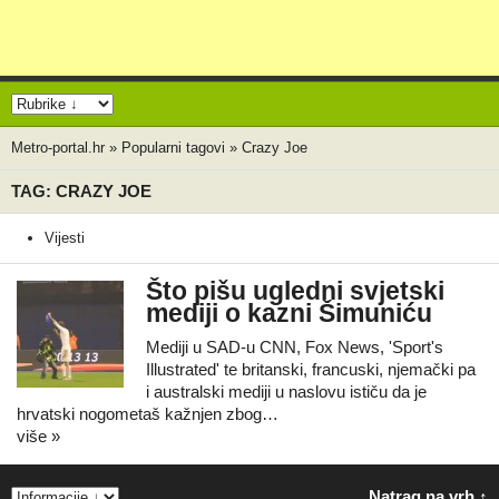
Metro-portal.hr
»
Popularni tagovi
»
Crazy Joe
TAG: CRAZY JOE
Vijesti
Što pišu ugledni svjetski
mediji o kazni Šimuniću
Mediji u SAD-u CNN, Fox News, 'Sport's
Illustrated' te britanski, francuski, njemački pa
i australski mediji u naslovu ističu da je
hrvatski nogometaš kažnjen zbog…
više »
Natrag na vrh ↑