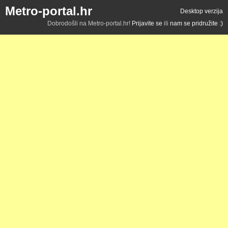
Metro-portal.hr
Desktop verzija
Dobrodošli na Metro-portal.hr!
Prijavite se
ili
nam se pridružite :)