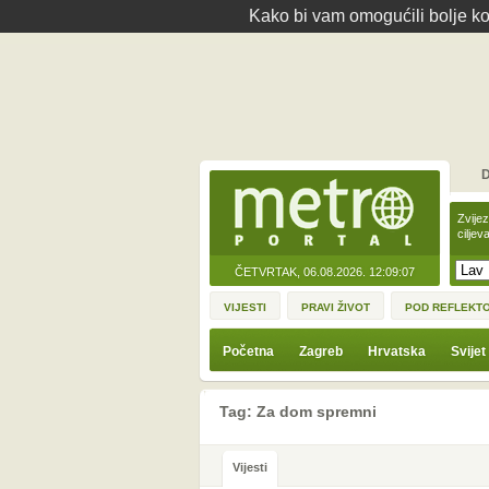
Kako bi vam omogućili bolje kor
D
Zvije
ciljev
ČETVRTAK, 06.08.2026.
12:09:07
VIJESTI
PRAVI ŽIVOT
POD REFLEKT
Početna
Zagreb
Hrvatska
Svijet
Tag: Za dom spremni
Vijesti