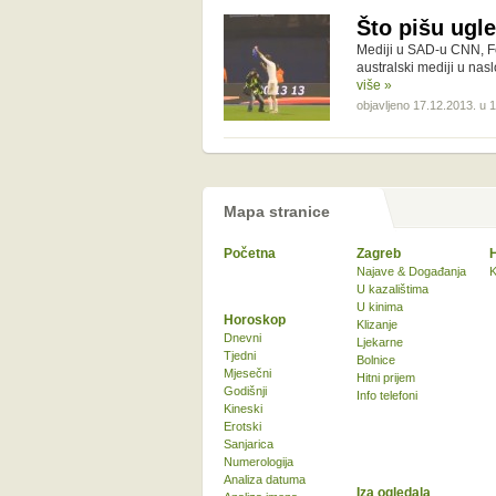
Što pišu ugle
Mediji u SAD-u CNN, Fox 
australski mediji u na
više »
objavljeno 17.12.2013. u 
Mapa stranice
Početna
Zagreb
Najave & Događanja
K
U kazalištima
U kinima
Horoskop
Klizanje
Dnevni
Ljekarne
Tjedni
Bolnice
Mjesečni
Hitni prijem
Godišnji
Info telefoni
Kineski
Erotski
Sanjarica
Numerologija
Analiza datuma
Iza ogledala