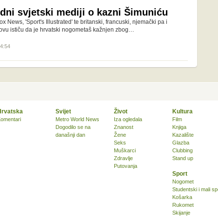
dni svjetski mediji o kazni Šimuniću
News, 'Sport's Illustrated' te britanski, francuski, njemački pa i
slovu ističu da je hrvatski nogometaš kažnjen zbog…
14:54
Hrvatska
Svijet
Život
Kultura
omentari
Metro World News
Iza ogledala
Film
Dogodilo se na
Znanost
Knjiga
današnji dan
Žene
Kazalište
Seks
Glazba
Muškarci
Clubbing
Zdravlje
Stand up
Putovanja
Sport
Nogomet
Studentski i mali sp
Košarka
Rukomet
Skijanje