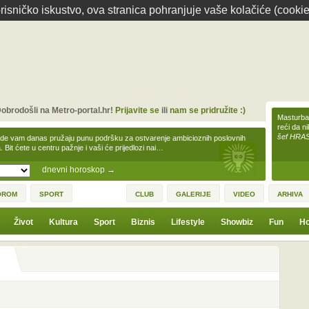
isničko iskustvo, ova stranica pohranjuje vaše kolačiće (cookie
obrodošli na Metro-portal.hr!
Prijavite se
ili
nam se pridružite :)
Masturbac
reći da n
šef HRA
zde vam danas pružaju punu podršku za ostvarenje ambicioznih poslovnih
a. Bit ćete u centru pažnje i vaši će prijedlozi nai…
dnevni horoskop
→
OROM
SPORT
CLUB
GALERIJE
VIDEO
ARHIVA
Život
Kultura
Sport
Biznis
Lifestyle
Showbiz
Fun
Ho