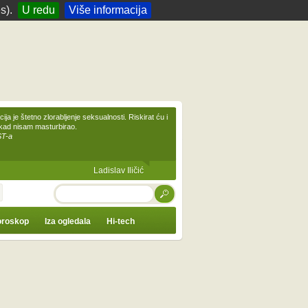
s).
U redu
Više informacija
ija je štetno zlorabljenje seksualnosti. Riskirat ću i
ikad nisam masturbirao.
ST-a
Ladislav Iličić
TRAŽI
roskop
Iza ogledala
Hi-tech