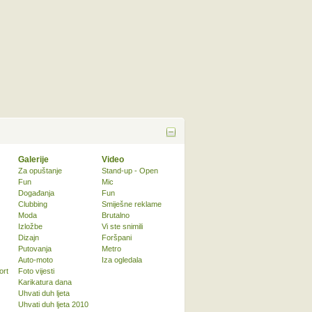
Galerije
Video
Za opuštanje
Stand-up - Open
Fun
Mic
Događanja
Fun
Clubbing
Smiješne reklame
Moda
Brutalno
Izložbe
Vi ste snimili
Dizajn
Foršpani
Putovanja
Metro
Auto-moto
Iza ogledala
ort
Foto vijesti
Karikatura dana
Uhvati duh ljeta
Uhvati duh ljeta 2010