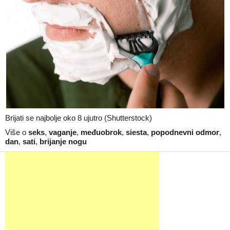
Brijati se najbolje oko 8 ujutro (Shutterstock)
Više o
seks
,
vaganje
,
međuobrok
,
siesta
,
popodnevni odmor
,
dan
,
sati
,
brijanje nogu