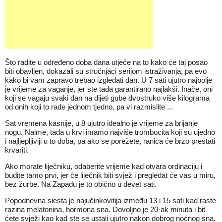
Što radite u određeno doba dana utječe na to kako će taj posao
biti obavljen, dokazali su stručnjaci serijom istraživanja, pa evo
kako bi vam zapravo trebao izgledati dan. U 7 sati ujutro najbolje
je vrijeme za vaganje, jer ste tada garantirano najlakši. Inače, oni
koji se vagaju svaki dan na dijeti gube dvostruko više kilograma
od onih koji to rade jednom tjedno, pa vi razmislite ...
Sat vremena kasnije, u 8 ujutro idealno je vrijeme za brijanje
nogu. Naime, tada u krvi imamo najviše trombocita koji su ujedno
i najljepljiviji u to doba, pa ako se porežete, ranica će brzo prestati
krvariti.
Ako morate liječniku, odaberite vrijeme kad otvara ordinaciju i
budite tamo prvi, jer će liječnik biti svjež i pregledat će vas u miru,
bez žurbe. Na Zapadu je to obično u devet sati.
Popodnevna siesta je najučinkovitija između 13 i 15 sati kad raste
razina melatonina, hormona sna. Dovoljno je 20-ak minuta i bit
ćete svježi kao kad ste se ustali ujutro nakon dobrog noćnog sna.