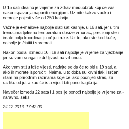
U 15 sati idealno je vrijeme za zdrav međuobrok koji će vas
nakon spavanja napuniti energijom. Uzmite kakvu voćku i
nemojte pojesti više od 250 kalorija.
Važne je e-mailove najbolje slati sat kasnije, u 16 sati, jer u tim
trenucima tjelesna temperatura dosiže vrhunac, precizniji ste i
imate bolju koordinaciju očiju i ruke. Uz to, ako ste kod kuće,
najbolje je čistiti i spremati.
Nakon posla, između 16 i 18 sati najbolje je vrijeme za vježbanje
jer su vam snaga i izdržljivost na vrhuncu.
Ako vam stižu loše vijesti, nadajte se da će to biti u 19 sati, a i
ako ih morate isporučiti. Naime, u to doba su krvni tlak i srčani
ritam na prirodnim razinama koje će lako podnijeti stres, za
razliku od jutra kad će ista vijest biti puno tragičnija.
Navečer između 22 sata i 1 poslije ponoći najbolje je vrijeme za -
naravno, seks
24.12.2013. 17:42:00