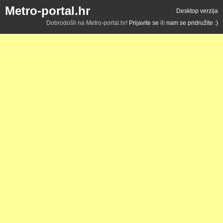
Metro-portal.hr
Desktop verzija
Dobrodošli na Metro-portal.hr!
Prijavite se
ili
nam se pridružite :)