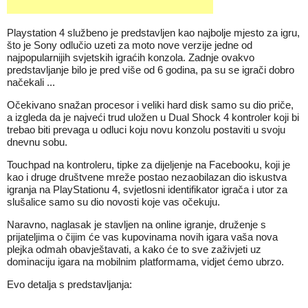
Playstation 4 službeno je predstavljen kao najbolje mjesto za igru,
što je Sony odlučio uzeti za moto nove verzije jedne od
najpopularnijih svjetskih igraćih konzola. Zadnje ovakvo
predstavljanje bilo je pred više od 6 godina, pa su se igrači dobro
načekali ...
Očekivano snažan procesor i veliki hard disk samo su dio priče,
a izgleda da je najveći trud uložen u Dual Shock 4 kontroler koji bi
trebao biti prevaga u odluci koju novu konzolu postaviti u svoju
dnevnu sobu.
Touchpad na kontroleru, tipke za dijeljenje na Facebooku, koji je
kao i druge društvene mreže postao nezaobilazan dio iskustva
igranja na PlayStationu 4, svjetlosni identifikator igrača i utor za
slušalice samo su dio novosti koje vas očekuju.
Naravno, naglasak je stavljen na online igranje, druženje s
prijateljima o čijim će vas kupovinama novih igara vaša nova
plejka odmah obavještavati, a kako će to sve zaživjeti uz
dominaciju igara na mobilnim platformama, vidjet ćemo ubrzo.
Evo detalja s predstavljanja: