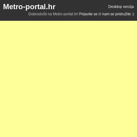
Metro-portal.hr
Desktop verzija
Dobrodošli na Metro-portal.hr!
Prijavite se
ili
nam se pridružite :)