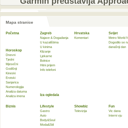
Garmin predstavlja Approa
Mapa stranice
Početna
Zagreb
Hrvatska
Svijet
Najave & Događanja
Komentari
Metro World 
U kazalištima
Dogodilo se n
U kinima
današnji dan
Horoskop
Klizanje
Dnevni
Ljekarne
Tjedni
Bolnice
Mjesečni
Hitni prijem
Godišnji
Info telefoni
Kineski
Erotski
Sanjarica
Numerologija
Analiza datuma
Iza ogledala
Analiza imena
Biznis
Lifestyle
Showbiz
Fun
Gastro
Televizija
Vic dana
Auto
Interni vju
Body&Soul
Moda&Stil