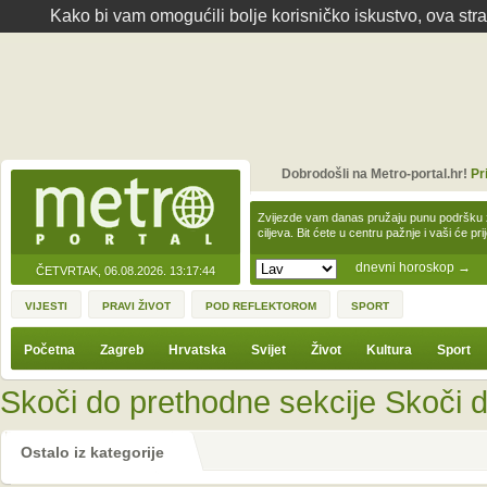
Kako bi vam omogućili bolje korisničko iskustvo, ova str
Dobrodošli na Metro-portal.hr!
Pr
Zvijezde vam danas pružaju punu podršku z
ciljeva. Bit ćete u centru pažnje i vaši će pr
dnevni horoskop
→
ČETVRTAK, 06.08.2026.
13:17:44
VIJESTI
PRAVI ŽIVOT
POD REFLEKTOROM
SPORT
Početna
Zagreb
Hrvatska
Svijet
Život
Kultura
Sport
Skoči do prethodne sekcije
Skoči d
Ostalo iz kategorije