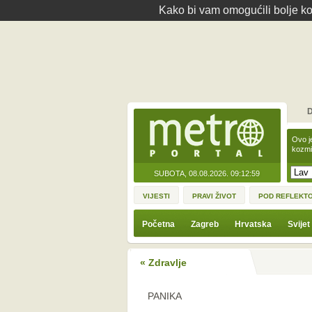
Kako bi vam omogućili bolje kor
D
Ovo j
kozmi
SUBOTA, 08.08.2026.
09:12:59
VIJESTI
PRAVI ŽIVOT
POD REFLEKT
Početna
Zagreb
Hrvatska
Svijet
« Zdravlje
PANIKA