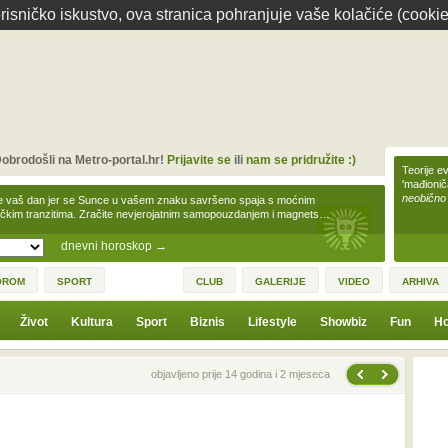
isničko iskustvo, ova stranica pohranjuje vaše kolačiće (cookie
obrodošli na Metro-portal.hr!
Prijavite se
ili
nam se pridružite :)
Teorije ev
'mađioni
neobično
e vaš dan jer se Sunce u vašem znaku savršeno spaja s moćnim
čkim tranzitima. Zračite nevjerojatnim samopouzdanjem i magnets…
dnevni horoskop
→
OROM
SPORT
CLUB
GALERIJE
VIDEO
ARHIVA
Život
Kultura
Sport
Biznis
Lifestyle
Showbiz
Fun
Ho
Sljedeća vijest
Prethodna vijest
objavljeno prije 14 godina i 2 mjeseca