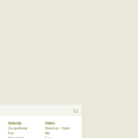
Galerije
Video
Za opuštanje
Stand-up - Open
Fun
Mic