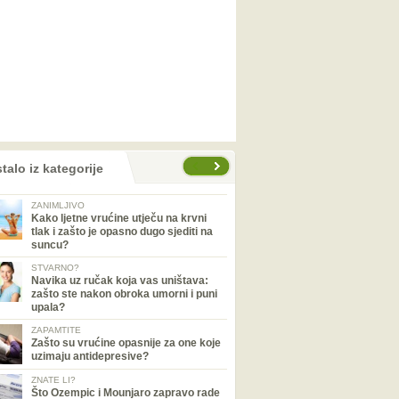
talo iz kategorije
ZANIMLJIVO
Kako ljetne vrućine utječu na krvni
tlak i zašto je opasno dugo sjediti na
suncu?
STVARNO?
Navika uz ručak koja vas uništava:
zašto ste nakon obroka umorni i puni
upala?
ZAPAMTITE
Zašto su vrućine opasnije za one koje
uzimaju antidepresive?
ZNATE LI?
Što Ozempic i Mounjaro zapravo rade