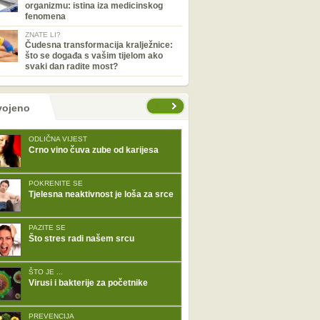
organizmu: istina iza medicinskog
fenomena
ZNATE LI?
Čudesna transformacija kralježnice:
što se događa s vašim tijelom ako
svaki dan radite most?
tranice
vojeno
ODLIČNA VIJEST
Crno vino čuva zube od karijesa
POKRENITE SE
Tjelesna neaktivnost je loša za srce
PAZITE SE
Što stres radi našem srcu
ŠTO JE ...
Virusi i bakterije za početnike
PREVENCIJA