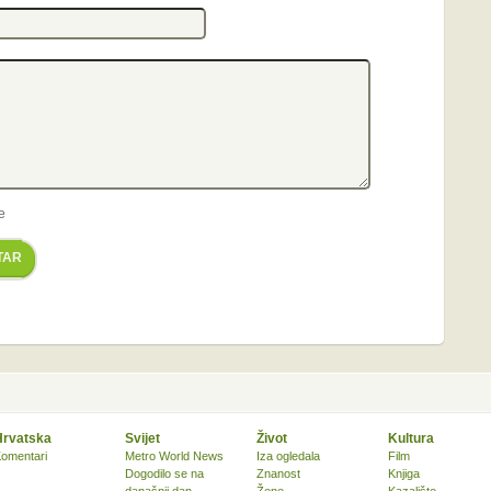
e
TAR
Hrvatska
Svijet
Život
Kultura
omentari
Metro World News
Iza ogledala
Film
Dogodilo se na
Znanost
Knjiga