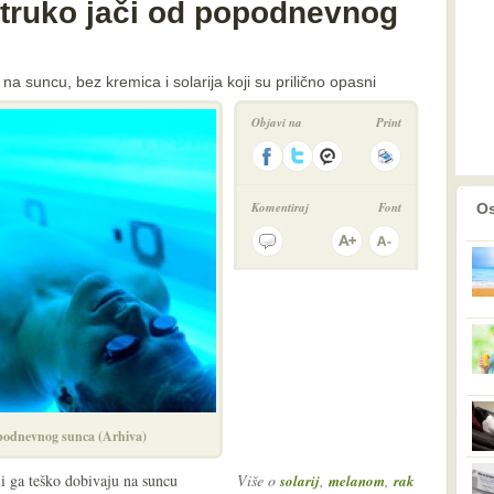
struko jači od popodnevnog
ti na suncu, bez kremica i solarija koji su prilično opasni
Objavi na
Print
prethodno
2
Komentiraj
Font
Os
popodnevnog sunca (Arhiva)
ji ga teško dobivaju na suncu
Više o
,
,
solarij
melanom
rak