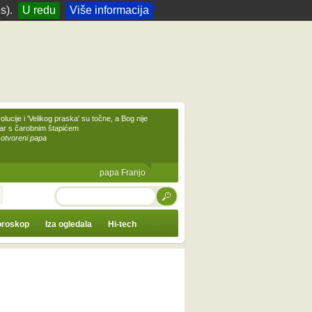
s).
U redu
Više informacija
olucije i 'Velikog praska' su točne, a Bog nije
čar s čarobnim štapićem
 otvoreni papa
papa Franjo
TRAŽI
roskop
Iza ogledala
Hi-tech