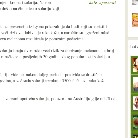
enjem krema i solarija. Nakon
,
kože
opasnosti
 došao na činjenice o solariju koji
 za prevenciju iz Lyona pokazalo je da ljudi koji su koristili
 veći rizik za dobivanje raka kože, a naročito su ugroženi mladi.
ajeva melanoma rezultirala je poraznim podacima.
nema prethodne s
sljedeće
Izd
lariju imaju dvostruko veći rizik za dobivanje melanoma, a broj
ostručio se u posljednjih 30 godina zbog popularnosti solarija u
lariju vide tek nakon duljeg perioda, predviđa se drastično
godina, a već sada solariji uzrokuju 3500 slučajeva raka kože
h zabrani upotreba solarija, po uzoru na Australiju gdje mlađi od