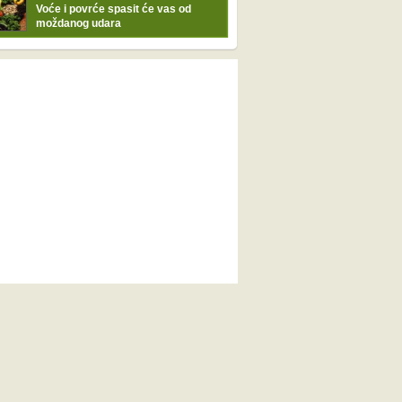
Voće i povrće spasit će vas od
moždanog udara