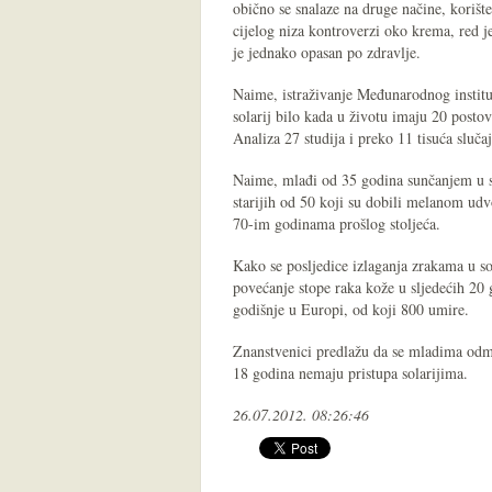
obično se snalaze na druge načine, korišt
cijelog niza kontroverzi oko krema, red je
je jednako opasan po zdravlje.
Naime, istraživanje Međunarodnog instituta
solarij bilo kada u životu imaju 20 postov
Analiza 27 studija i preko 11 tisuća sluč
Naime, mlađi od 35 godina sunčanjem u so
starijih od 50 koji su dobili melanom udv
70-im godinama prošlog stoljeća.
Kako se posljedice izlaganja zrakama u so
povećanje stope raka kože u sljedećih 20 
godišnje u Europi, od koji 800 umire.
Znanstvenici predlažu da se mladima odma
18 godina nemaju pristupa solarijima.
26.07.2012. 08:26:46