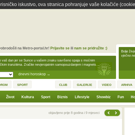
isničko iskustvo, ova stranica pohranjuje vaše kolačiće (cookie
obrodošli na Metro-portal.hr!
Prijavite se
ili
nam se pridružite :)
Bolje živj
vječno n
e vaš dan jer se Sunce u vašem znaku savršeno spaja s moćnim
čkim tranzitima. Zračite nevjerojatnim samopouzdanjem i magnets…
dnevni horoskop
→
OROM
SPORT
CLUB
GALERIJE
VIDEO
ARHIVA
Život
Kultura
Sport
Biznis
Lifestyle
Showbiz
Fun
Ho
Sljedeća vijest
Prethodna vijest
objavljeno prije 8 godina i 9 mjeseci