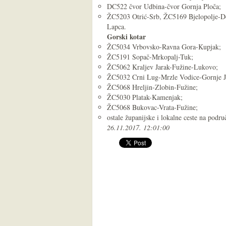
DC522 čvor Udbina-čvor Gornja Ploča;
ŽC5203 Otrić-Srb, ŽC5169 Bjelopolje-Don
Lapca.
Gorski kotar
ŽC5034 Vrbovsko-Ravna Gora-Kupjak;
ŽC5191 Sopač-Mrkopalj-Tuk;
ŽC5062 Kraljev Jarak-Fužine-Lukovo;
ŽC5032 Crni Lug-Mrzle Vodice-Gornje Je
ŽC5068 Hreljin-Zlobin-Fužine;
ŽC5030 Platak-Kamenjak;
ŽC5068 Bukovac-Vrata-Fužine;
ostale županijske i lokalne ceste na podr
26.11.2017. 12:01:00