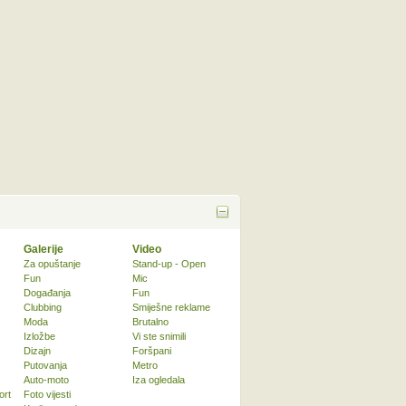
Galerije
Video
Za opuštanje
Stand-up - Open
Fun
Mic
Događanja
Fun
Clubbing
Smiješne reklame
Moda
Brutalno
Izložbe
Vi ste snimili
Dizajn
Foršpani
Putovanja
Metro
Auto-moto
Iza ogledala
ort
Foto vijesti