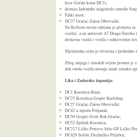
kroz Gorski kotar-DC3);
dionica Jadranske magistrale između Sen
Paški most;
DC27 Gračac-Zaton Obrovački.
Na Krčkom mostu zabrana je prometa za au
vozila), a na autocesti A7 Draga-Šmrika 
dostavna vozila i vozila s natkrivenim ter
Sljemenska cesta je otvorena i prohodna
Zbog snijega i zimskih uvjeta promet je z
dok ostala vozila moraju imati zimsku o
Lika i Zadarska županija:
DC1 Korenica-Knin;
DC25 Korenica-Gospić-Karlobag;
DC27 Gračac-Zaton Obrovački;
DC42 u mjestu Poljanak;
DC50 Gospić-Sveti Rok-Gračac;
DC52 Špilnik-Korenica;
DC217 Ličko Petrovo Selo-GP Ličko Pet
DC429 Selište Drežničko-Prijeboj;