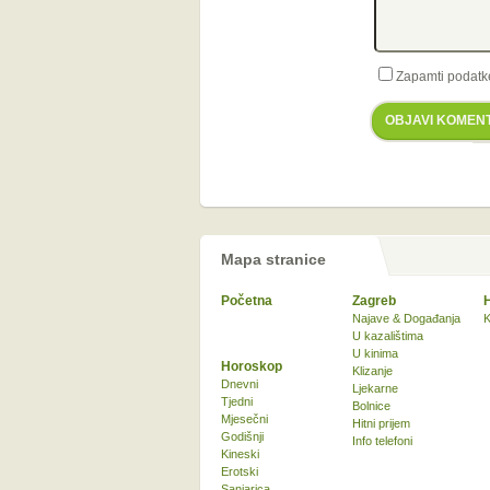
Zapamti podatk
OBJAVI KOMEN
Mapa stranice
Početna
Zagreb
Najave & Događanja
K
U kazalištima
U kinima
Horoskop
Klizanje
Dnevni
Ljekarne
Tjedni
Bolnice
Mjesečni
Hitni prijem
Godišnji
Info telefoni
Kineski
Erotski
Sanjarica