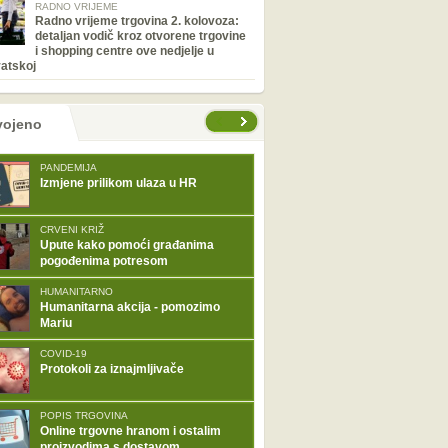
RADNO VRIJEME
Radno vrijeme trgovina 2. kolovoza:
detaljan vodič kroz otvorene trgovine
i shopping centre ove nedjelje u
atskoj
tranice
vojeno
PANDEMIJA
Izmjene prilikom ulaza u HR
CRVENI KRIŽ
Upute kako pomoći građanima
pogođenima potresom
HUMANITARNO
Humanitarna akcija - pomozimo
Mariu
COVID-19
Protokoli za iznajmljivače
POPIS TRGOVINA
Online trgovne hranom i ostalim
proizvodima s dostavom