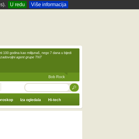
s).
U redu
Više informacija
eti 100 godina kao milijunaš, nego 7 dana u bijedi
ezadovoljni agent grupe TNT
Bob Rock
TRAŽI
roskop
Iza ogledala
Hi-tech