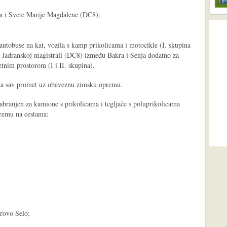
ja i Svete Marije Magdalene (DC8);
tobuse na kat, vozila s kamp prikolicama i motocikle (I. skupina
i Jadranskoj magistrali (DC8) između Bakra i Senja dodatno za
etnim prostorom (I i II. skupina).
 za sav promet uz obaveznu zimsku opremu.
abranjen za kamione s prikolicama i tegljače s poluprikolicama
premu na cestama:
rovo Selo;