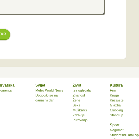
e
TAR
Hrvatska
Svijet
Život
Kultura
omentari
Metro World News
Iza ogledala
Film
Dogodilo se na
Znanost
Knjiga
današnji dan
Žene
Kazalište
Seks
Glazba
Muškarci
Clubbing
Zdravlje
Stand up
Putovanja
Sport
Nogomet
Studentski i mali sp