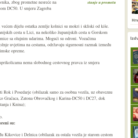
vnika, zbog prometne nesreće na
stanje u prometu
stom DC50. U smjeru Zagreba
Hrv
u većem dijelu ostatka zemlje kolnici su mokri i skliski od kiše.
anijskih cesta u Lici, na nekoliko županijskih cesta u Gorskom
nema prethodne s
sljedeće
stimice sa olujnim udarima. Mogući su odroni. Vozačima
Izd
vožnje uvjetima na cestama, održavaju sigurnosni razmak između
 zimske opreme.
luprikolicama nema slobodnog cestovnog pravca iz smjera
i Rok i Posedarje (obilazak samo za osobna vozila, uz obaveznu
ko Gračaca, Zatona Obrovačkog i Karina-DC50 i DC27, dok
tanja i Knina);
o.
oreni su:
u Kikovice i Delnica (obilazak za ostala vozila je starom cestom