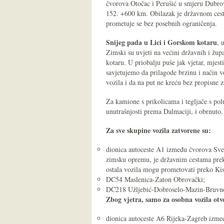
čvorova Otočac i Perušić u smjeru Dubro
152. +600 km. Obilazak je državnom ce
prometuje se bez posebnih ograničenja.
Snijeg pada u Lici i Gorskom kotaru
, 
Zimski su uvjeti na većini državnih i žup
kotaru. U priobalju puše jak vjetar, mje
savjetujemo da prilagode brzinu i način 
vozila i da na put ne kreću bez propisne
Za kamione s prikolicama i tegljače s po
unutrašnjosti prema Dalmaciji, i obrnuto.
Za sve skupine vozila zatvorene su:
dionica autoceste A1 između čvorova Svet
zimsku opremu, je državnim cestama pre
ostala vozila mogu prometovati preko Kis
DC54 Maslenica-Zaton Obrovački;
DC218 Užljebić-Dobroselo-Mazin-Bruvn
Zbog vjetra, samo za osobna vozila otv
dionica autoceste A6 Rijeka-Zagreb izmeđ