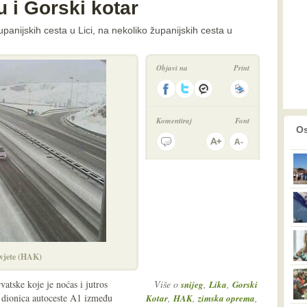
 i Gorski kotar
županijskih cesta u Lici, na nekoliko županijskih cesta u
Objavi na
Print
Komentiraj
Font
prethodno
2
Os
uvjete (HAK)
atske koje je noćas i jutros
Više o
,
,
snijeg
Lika
Gorski
 dionica autoceste A1 između
,
,
,
Kotar
HAK
zimska oprema