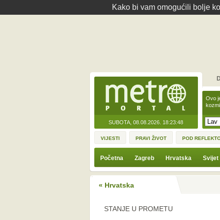
Kako bi vam omogućili bolje kor
D
Ovo j
kozmi
SUBOTA, 08.08.2026.
18:23:48
VIJESTI
PRAVI ŽIVOT
POD REFLEKT
Početna
Zagreb
Hrvatska
Svijet
« Hrvatska
STANJE U PROMETU